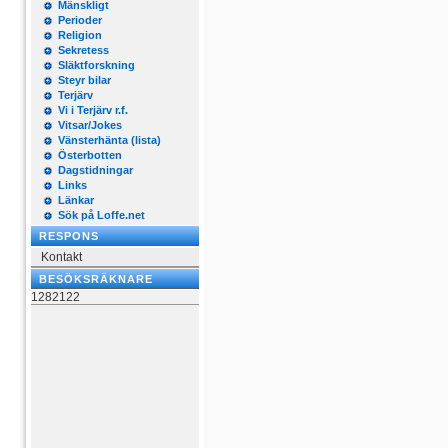
Mänskligt
Perioder
Religion
Sekretess
Släktforskning
Steyr bilar
Terjärv
Vi i Terjärv r.f.
Vitsar/Jokes
Vänsterhänta (lista)
Österbotten
Dagstidningar
Links
Länkar
Sök på Loffe.net
RESPONS
Kontakt
BESÖKSRÄKNARE
1282122