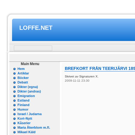
LOFFE.NET
Main Menu
BREFKORT FRÅN TEERIJÄRVI 18
Hem
Artiklar
Skrivet av Signaturen X.
Böcker
2009-11-11 23:30
Debatt
Dikter (egna)
Dikter (andras)
Emigration
Estland
Finland
Humor
Israel / Judarna
Kort-Nytt
Kåserier
Maria Åkerblom m.fl.
Mikael Käld