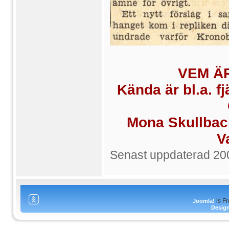
VEM Ä
Kända är bl.a. f
Mona Skullbac
V
Senast uppdaterad 20
is F
Joomla!
Desig