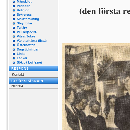
Mänskligt
Perioder
(den första r
Religion
Sekretess
Släktforskning
Steyr bilar
Terjärv
Vi i Terjärv r.f.
Vitsar/Jokes
Vänsterhänta (lista)
Österbotten
Dagstidningar
Links
Länkar
Sök på Loffe.net
RESPONS
Kontakt
BESÖKSRÄKNARE
1282284