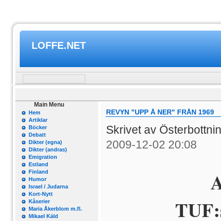
LOFFE.NET
Main Menu
REVYN "UPP Å NER" FRÅN 1969
Hem
Artiklar
Skrivet av Österbottn
Böcker
Debatt
2009-12-02 20:08
Dikter (egna)
Dikter (andras)
Emigration
Estland
A
Finland
Humor
Israel / Judarna
Kort-Nytt
TUF:s
Kåserier
Maria Åkerblom m.fl.
Mikael Käld