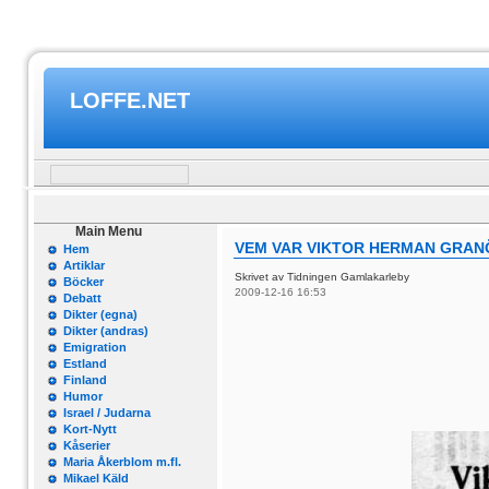
LOFFE.NET
Main Menu
VEM VAR VIKTOR HERMAN GRAN
Hem
Artiklar
Skrivet av Tidningen Gamlakarleby
Böcker
2009-12-16 16:53
Debatt
Dikter (egna)
Dikter (andras)
Emigration
Estland
Finland
Humor
Israel / Judarna
Kort-Nytt
Kåserier
Maria Åkerblom m.fl.
Mikael Käld