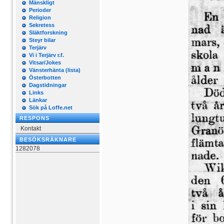
Mänskligt
Perioder
Religion
Sekretess
Släktforskning
Steyr bilar
Terjärv
Vi i Terjärv r.f.
Vitsar/Jokes
Vänsterhänta (lista)
Österbotten
Dagstidningar
Links
Länkar
Sök på Loffe.net
RESPONS
Kontakt
BESÖKSRÄKNARE
1282078