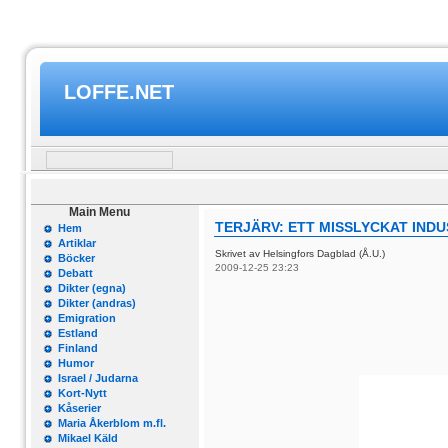
LOFFE.NET
Main Menu
TERJÄRV: ETT MISSLYCKAT IND
Hem
Artiklar
Skrivet av Helsingfors Dagblad (Å.U.)
Böcker
2009-12-25 23:23
Debatt
Dikter (egna)
Dikter (andras)
Emigration
Estland
Finland
Humor
Israel / Judarna
Kort-Nytt
Kåserier
Maria Åkerblom m.fl.
Mikael Käld