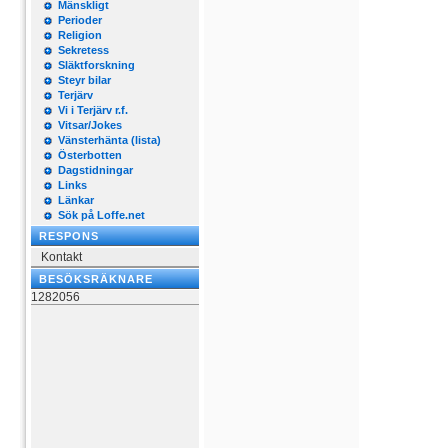
Mänskligt
Perioder
Religion
Sekretess
Släktforskning
Steyr bilar
Terjärv
Vi i Terjärv r.f.
Vitsar/Jokes
Vänsterhänta (lista)
Österbotten
Dagstidningar
Links
Länkar
Sök på Loffe.net
RESPONS
Kontakt
BESÖKSRÄKNARE
1282056