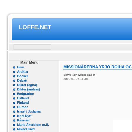
LOFFE.NET
Main Menu
MISSIONÄRERNA YRJÖ ROIHA OC
Hem
Artiklar
Skrivet av Weckobladet
Böcker
2010-01-06 11:38
Debatt
Dikter (egna)
Dikter (andras)
Emigration
Estland
Finland
Humor
Israel / Judarna
Kort-Nytt
Kåserier
Maria Åkerblom m.fl.
Mikael Käld