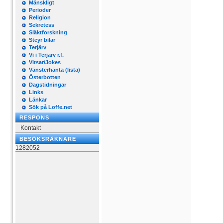
Mänskligt
Perioder
Religion
Sekretess
Släktforskning
Steyr bilar
Terjärv
Vi i Terjärv r.f.
Vitsar/Jokes
Vänsterhänta (lista)
Österbotten
Dagstidningar
Links
Länkar
Sök på Loffe.net
RESPONS
Kontakt
BESÖKSRÄKNARE
1282052