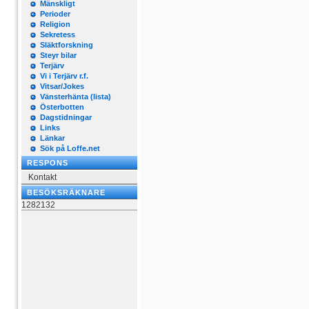
Mänskligt
Perioder
Religion
Sekretess
Släktforskning
Steyr bilar
Terjärv
Vi i Terjärv r.f.
Vitsar/Jokes
Vänsterhänta (lista)
Österbotten
Dagstidningar
Links
Länkar
Sök på Loffe.net
RESPONS
Kontakt
BESÖKSRÄKNARE
1282132