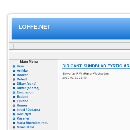
LOFFE.NET
Main Menu
DIR.CANT. SUNDBLAD FYRTIO Å
Hem
Artiklar
Skrivet av R.W. (Runar Weckström)
Böcker
2010-01-21 21:40
Debatt
Dikter (egna)
Dikter (andras)
Emigration
Estland
Finland
Humor
Israel / Judarna
Kort-Nytt
Kåserier
Maria Åkerblom m.fl.
Mikael Käld