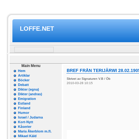
LOFFE.NET
Main Menu
BREF FRÅN TERIJÄRWI 28.02.190
Hem
Artiklar
Skrivet av Signaturen V.B / Öb
Böcker
2010-03-28 10:15
Debatt
Dikter (egna)
Dikter (andras)
Emigration
Estland
Finland
Humor
Israel / Judarna
Kort-Nytt
Kåserier
Maria Åkerblom m.fl.
Mikael Käld