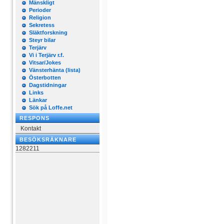
Mänskligt
Perioder
Religion
Sekretess
Släktforskning
Steyr bilar
Terjärv
Vi i Terjärv r.f.
Vitsar/Jokes
Vänsterhänta (lista)
Österbotten
Dagstidningar
Links
Länkar
Sök på Loffe.net
RESPONS
Kontakt
BESÖKSRÄKNARE
1282211