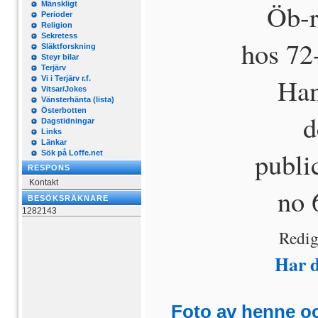
Öb-r
Mänskligt
Perioder
Religion
Sekretess
hos 72
Släktforskning
Steyr bilar
Terjärv
Han
Vi i Terjärv r.f.
Vitsar/Jokes
Vänsterhänta (lista)
Österbotten
d
Dagstidningar
Links
Länkar
public
Sök på Loffe.net
RESPONS
Kontakt
no 
BESÖKSRÄKNARE
1282143
Redig
Har 
Foto av henne o