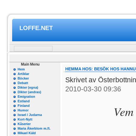
LOFFE.NET
Main Menu
HEMMA HOS: BESÖK HOS HANNUS
Hem
Artiklar
Skrivet av Österbottn
Böcker
Debatt
2010-03-30 09:36
Dikter (egna)
Dikter (andras)
Emigration
Estland
Vem 
Finland
Humor
Israel / Judarna
Kort-Nytt
Kåserier
Maria Åkerblom m.fl.
Mikael Käld