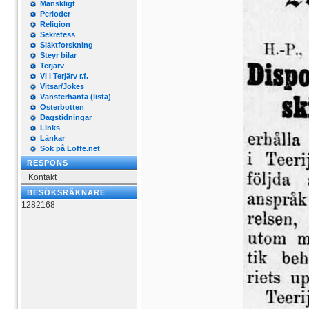
Mänskligt
Perioder
Religion
Sekretess
Släktforskning
Steyr bilar
Terjärv
Vi i Terjärv r.f.
Vitsar/Jokes
Vänsterhänta (lista)
Österbotten
Dagstidningar
Links
Länkar
Sök på Loffe.net
RESPONS
Kontakt
BESÖKSRÄKNARE
1282168