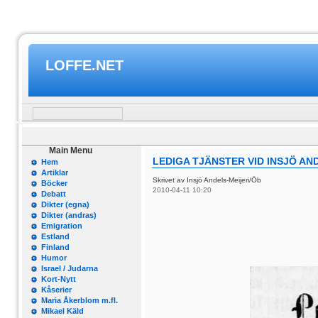
LOFFE.NET
Main Menu
LEDIGA TJÄNSTER VID INSJÖ AN
Hem
Artiklar
Skrivet av Insjö Andels-Meijeri/Öb
Böcker
2010-04-11 10:20
Debatt
Dikter (egna)
Dikter (andras)
Emigration
Estland
Finland
Humor
Israel / Judarna
Kort-Nytt
Kåserier
Maria Åkerblom m.fl.
Mikael Käld