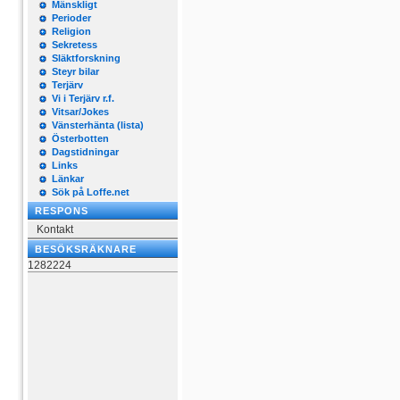
Mänskligt
Perioder
Religion
Sekretess
Släktforskning
Steyr bilar
Terjärv
Vi i Terjärv r.f.
Vitsar/Jokes
Vänsterhänta (lista)
Österbotten
Dagstidningar
Links
Länkar
Sök på Loffe.net
RESPONS
Kontakt
BESÖKSRÄKNARE
1282224