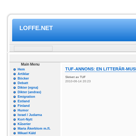
LOFFE.NET
Main Menu
TUF-ANNONS: EN LITTERÄR-MUS
Hem
Artiklar
Skrivet av TUF
Böcker
2010-06-14 20:23
Debatt
Dikter (egna)
Dikter (andras)
Emigration
Estland
Finland
Humor
Israel / Judarna
Kort-Nytt
Kåserier
Maria Åkerblom m.fl.
Mikael Käld