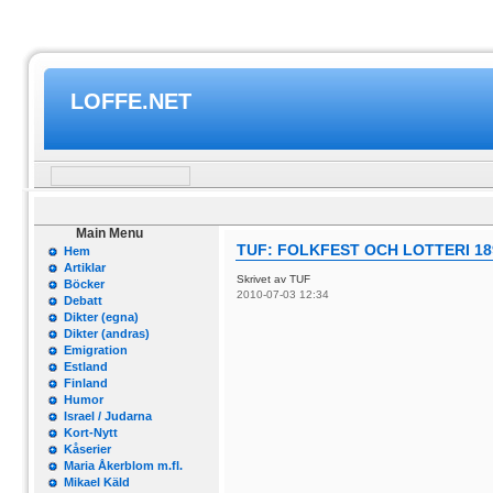
LOFFE.NET
Main Menu
TUF: FOLKFEST OCH LOTTERI 18
Hem
Artiklar
Skrivet av TUF
Böcker
2010-07-03 12:34
Debatt
Dikter (egna)
Dikter (andras)
Emigration
Estland
Finland
Humor
Israel / Judarna
Kort-Nytt
Kåserier
Maria Åkerblom m.fl.
Mikael Käld