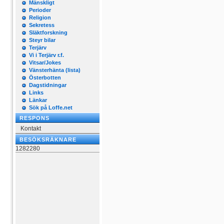
Mänskligt
Perioder
Religion
Sekretess
Släktforskning
Steyr bilar
Terjärv
Vi i Terjärv r.f.
Vitsar/Jokes
Vänsterhänta (lista)
Österbotten
Dagstidningar
Links
Länkar
Sök på Loffe.net
RESPONS
Kontakt
BESÖKSRÄKNARE
1282280