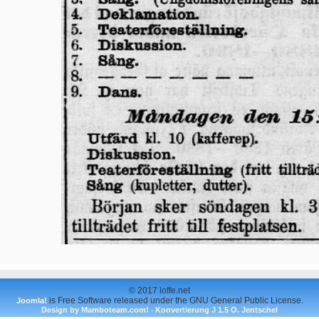
© 2017 loffe.net
is Free Software released under the GNU General Public License.
Joomla!
Design by Mamboteam.com!
Konvertierung J 1.5 O. Jentschel
-