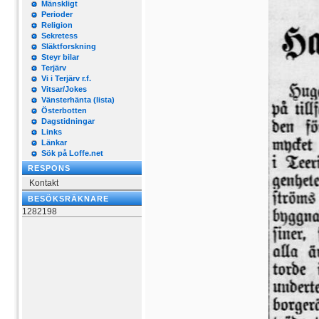
Mänskligt
Perioder
Religion
Sekretess
Släktforskning
Steyr bilar
Terjärv
Vi i Terjärv r.f.
Vitsar/Jokes
Vänsterhänta (lista)
Österbotten
Dagstidningar
Links
Länkar
Sök på Loffe.net
RESPONS
Kontakt
BESÖKSRÄKNARE
1282198