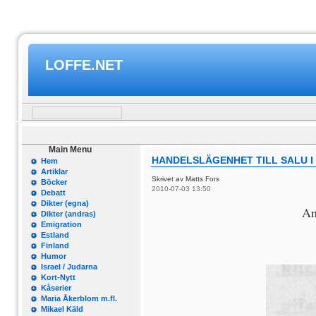
LOFFE.NET
Main Menu
HANDELSLÄGENHET TILL SALU I
Hem
Artiklar
Skrivet av Matts Fors
Böcker
2010-07-03 13:50
Debatt
Dikter (egna)
An
Dikter (andras)
Emigration
Estland
Finland
Humor
Israel / Judarna
Kort-Nytt
Kåserier
Maria Åkerblom m.fl.
Mikael Käld