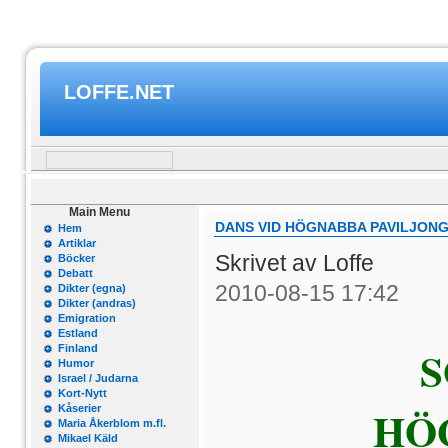
LOFFE.NET
Main Menu
DANS VID HÖGNABBA PAVILJONG 
Hem
Artiklar
Skrivet av Loffe
Böcker
Debatt
2010-08-15 17:42
Dikter (egna)
Dikter (andras)
Emigration
Estland
S
Finland
Humor
Israel / Judarna
Kort-Nytt
HÖ
Kåserier
Maria Åkerblom m.fl.
Mikael Käld