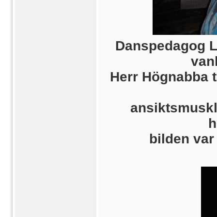
Danspedagog La
vanl
Herr Högnabba tar
ansiktsmuskl
h
bilden var