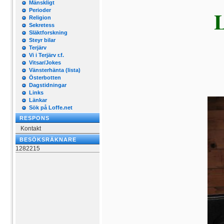
Mänskligt
Perioder
Religion
Sekretess
Släktforskning
Steyr bilar
Terjärv
Vi i Terjärv r.f.
Vitsar/Jokes
Vänsterhänta (lista)
Österbotten
Dagstidningar
Links
Länkar
Sök på Loffe.net
RESPONS
Kontakt
BESÖKSRÄKNARE
1282215