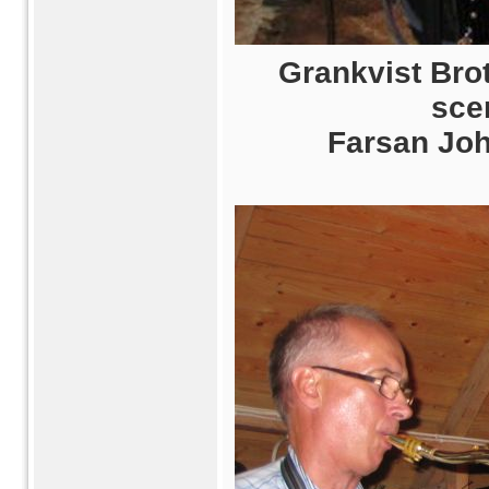
Grankvist Bro
sce
Farsan Joh