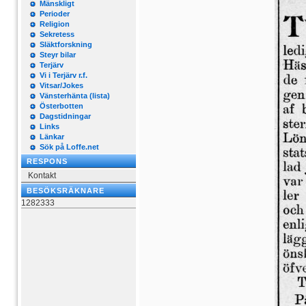
Mänskligt
Perioder
Religion
Sekretess
Släktforskning
Steyr bilar
Terjärv
Vi i Terjärv r.f.
Vitsar/Jokes
Vänsterhänta (lista)
Österbotten
Dagstidningar
Links
Länkar
Sök på Loffe.net
RESPONS
Kontakt
BESÖKSRÄKNARE
1282333