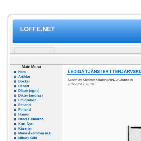
LOFFE.NET
Main Menu
LEDIGA TJÄNSTER I TERJÄRVSK
Hem
Artiklar
Skrivet av Kommunalnämnden/K.J.Granholm
Böcker
2010-12-17 20:38
Debatt
Dikter (egna)
Dikter (andras)
Emigration
Estland
Finland
Humor
Israel / Judarna
Kort-Nytt
Kåserier
Maria Åkerblom m.fl.
Mikael Käld