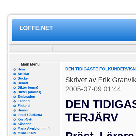
LOFFE.NET
Main Menu
DEN TIDIGASTE FOLKUNDERVISN
Hem
Artiklar
Skrivet av Erik Granvi
Böcker
Debatt
2005-07-09 01:44
Dikter (egna)
Dikter (andras)
Emigration
DEN TIDIGA
Estland
Finland
Humor
TERJÄR
V
Israel / Judarna
Kort-Nytt
Kåserier
Maria Åkerblom m.fl.
Mikael Käld