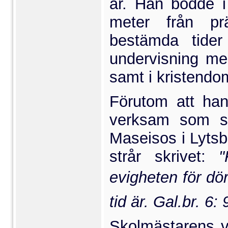
år. Han bodde 
meter
från präs
bestämda tider
undervisning med
samt i kristendo
Förutom att ha
verksam som s
Maseisos i Lytsb
strår skrivet:
"
evigheten för dör
tid är. Gal.br. 6: 
Skolmästarens v