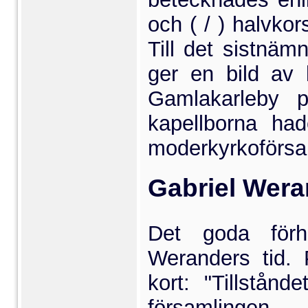
och
( / )
halvkors
Till det sistnäm
ger en bild av 
Gamlakarleby p
kapellborna had
moderkyrkoförsa
Gabriel Wera
Det goda förh
Weranders tid. 
kort: "Tillstån
församlingen.