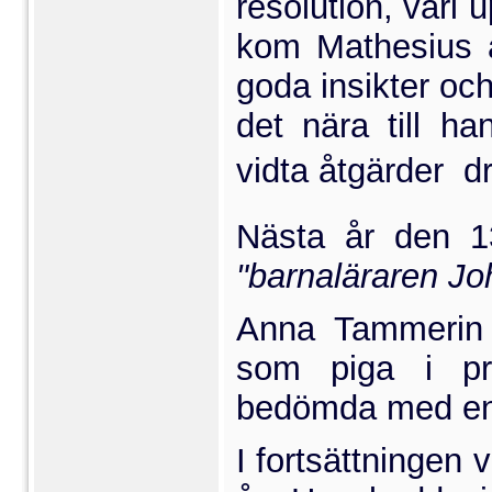
resolution, vari 
kom Mathesius a
goda insikter oc
det nära till ha
vidta åtgärder  
Nästa år den 1
"barnalära­ren J
Anna Tammerin 
som piga i pr
bedömda med enb
I fortsättningen