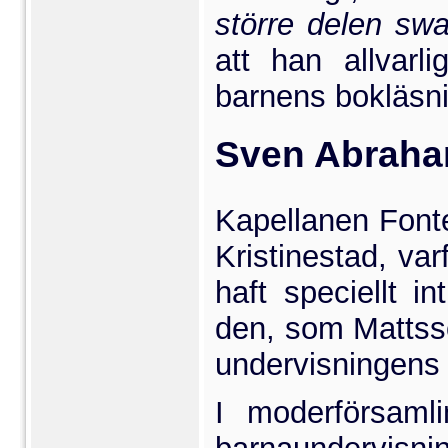
större delen swa
att han allvarli
barnens bokläsn
Sven Abraham
Kapellanen Fontel
Kristinestad, va
haft speciellt i
den, som Mattss
undervisningens
I moderförsaml