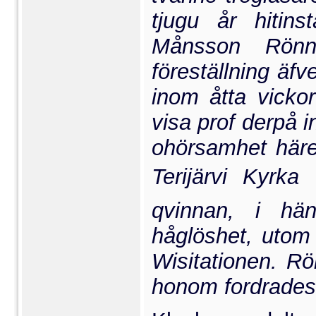
tjugu år hitin
Månsson Rönnb
föreställning äfve
inom åtta vicko
visa prof derpå i
ohörsamhet häre
Terijärvi Kyrk
qvinnan, i hän
håglöshet, utom 
Wisitationen. Rö
honom fordrades