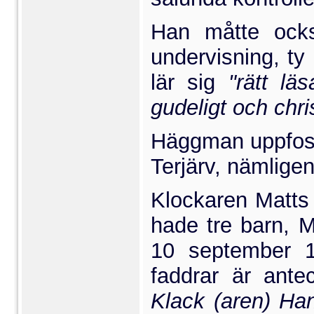
Han måtte också
undervis­ning, ty
lär sig
"rätt lä
gudeligt och chri
Häggman uppfost
Terjärv, näm­lig
Klockaren Matts
hade tre barn, 
10 september 
faddrar är ant
Klack (aren) Han