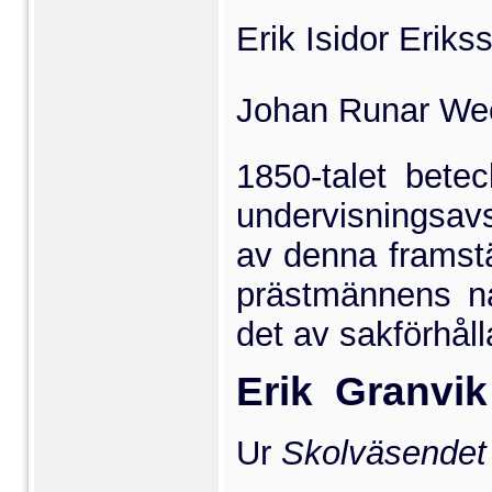
Erik Isidor Eriks
Johan Runar Wec
1850-talet betec
under­visningsav
av denna fram­st
prästmännens n
det av sakförhål
Erik Granvik
Ur
Skolväsendet i