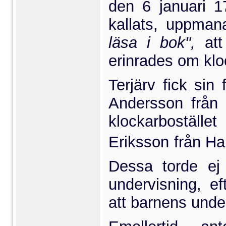
den 6 januari 1
kallats, uppmana
läsa i bok",
att 
erinrades om klo
Terjärv fick sin
Anders­son från
klockarboställe
Eriksson från Ha
Dessa torde ej 
undervisning, e
att barnens unde