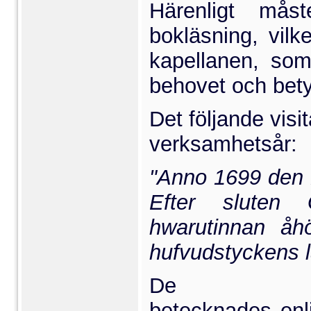
Härenligt mås
bokläsning, vil­
kapellanen,
som
behovet och bety
Det följande visi
verksam­hetsår:
"Anno 1699 den 1 
Efter sluten 
hwarutinnan åhö
hufvudstyckens 
De
betecknades
enl