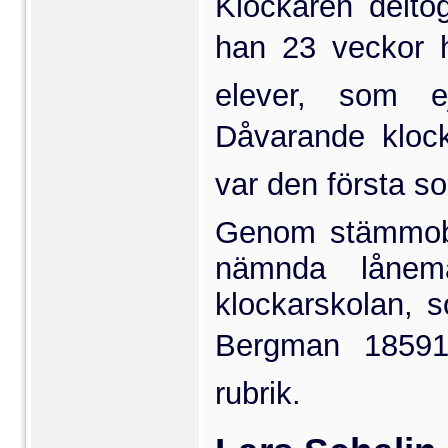
Klockaren delto
han 23 veckor 
elever, som ej
Dåvarande klock
var den första s
Genom stämmobe
nämnda lånema
klockarskolan, 
Bergman 18591
rubrik.