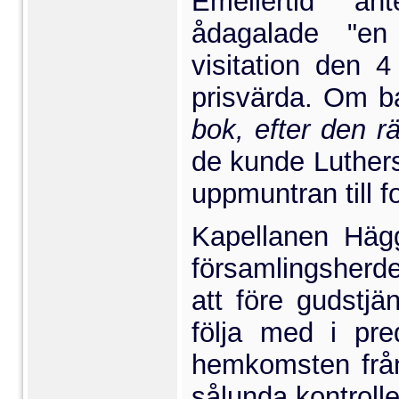
Emellertid an
ådagalade "e
visitation den 
prisvärda. Om b
bok, efter den r
de kunde Luthers
uppmuntran till fo
Kapellanen Häg
försam­lingsher
att före guds­tjä
följa med i pr
hemkomsten från 
sålunda kontroll