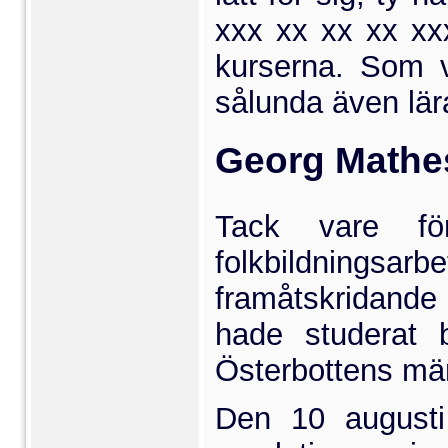
xxx xx xx xx xx
kurserna. Som v
sålunda även lära
Georg Mathes
Tack vare fö
folkbildnings
framåtskridande
hade studerat 
Österbottens mär
Den 10 augusti