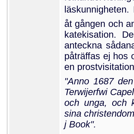
läskunnigheten.
åt gången och an
katekisation. D
anteckna sådana
påträffas ej hos 
en prostvisitati
"Anno
1687
den
Terwijerfwi
Capel
och unga, och 
sina christendo
j Book".