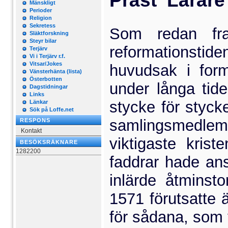
Präst  Lärare
Mänskligt
Perioder
Religion
Sekretess
Som redan fra
Släktforskning
Steyr bilar
reformationst
Terjärv
Vi i Terjärv r.f.
Vitsar/Jokes
huvudsak i form
Vänsterhänta (lista)
Österbotten
under långa tider
Dagstidningar
Links
stycke för styck
Länkar
Sök på Loffe.net
samlingsmedle
RESPONS
Kontakt
viktigaste kris
BESÖKSRÄKNARE
1282200
faddrar hade an
inlärde åtminst
1571 förutsatte
för sådana, som 