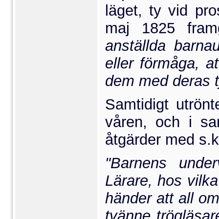
läget, ty vid pr
maj 1825 fram
anställda barna
eller förmåga, at
dem med deras tj
Samtidigt utrönt
våren, och i s
åtgärder med s.k.
"Barnens under
Lärare, hos vilk
händer att all om
tvänne trögläsar