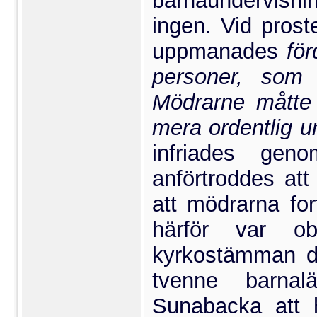
barnaunder­visn
ingen. Vid prost
uppmanades
för
personer, som 
Mödrarne måtte 
mera ordentlig u
infriades gen
anförtroddes at
att mödrarna for
härför var ob
kyrkostämman de
tvenne barna
Sunabacka att 