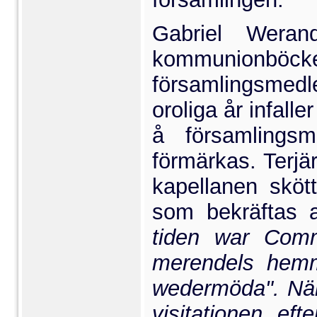
Gabriel Weran
kommunionböcke
församlingsmed
oroliga år infal
å församlings
förmärkas. Terjä
ka­pellanen sköt
som bekräftas 
tiden war Comm
merendels hem
wedermöda". När 
visitationen ef