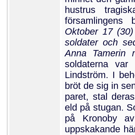
hustrus tragi
församlingens
Oktober 17 (30)
soldater och se
Anna Tamerin m
soldaterna var
Lindström. I be
bröt de sig in s
paret, stal der
eld på stugan. S
på Kronoby avr
uppskakande händ