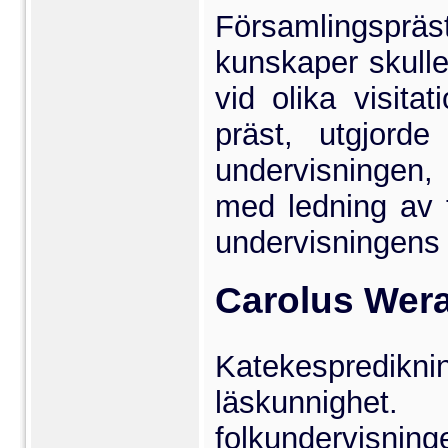
Församlingsp
kunskaper skulle
vid olika visita
präst, utgjorde
undervisningen,
med ledning av ti
under­visningens 
Carolus Wera
Katekespredik
läskunnighe
folkundervisn