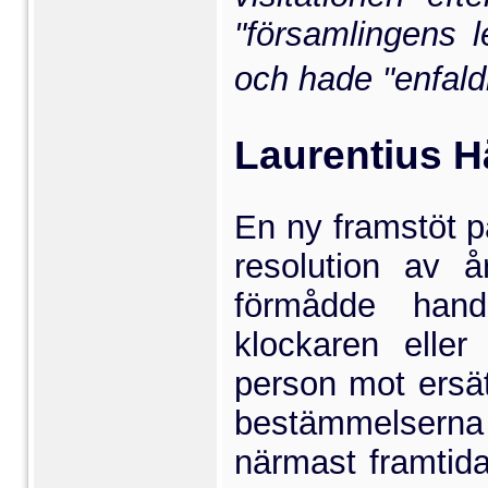
"försam­lingen
och hade "enfaldi
Laurentius 
En ny framstöt p
reso­lution av 
förmådde hand
klockaren elle
person mot ersät
bestämmelserna 
närmast framtida