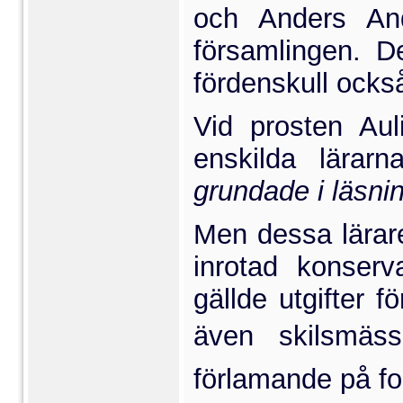
och Anders An
församlingen. D
fördenskull också
Vid prosten Aul
enskilda lärar
grundade i läsni
Men dessa lärare 
inrotad konserv
gällde utgifter f
även skilsmäss
förlamande på fol