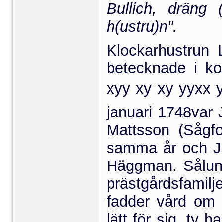
Bullich, dräng 
h(ustru)n".
Klockarhustrun 
beteck­nade i 
xyy xy xy yyxx y
januari 1748
var 
Mattsson (Sågfo
samma år och Jo
Häggman. Sålund
prästgårdsfamilj
fadder vård om 
lätt för sig, ty 