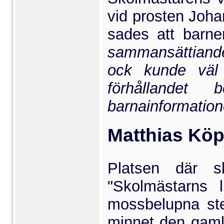
vid prosten Joha
sades att barne
sammansättiande 
ock kunde väl 
förhållandet
barnainformation
Matthias Köp
Platsen där s
"Skolmästarns 
mossbelupna sten
minnet den gaml