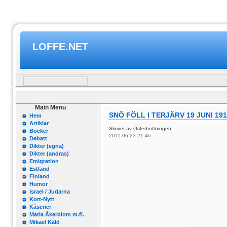
LOFFE.NET
Main Menu
SNÖ FÖLL I TERJÄRV 19 JUNI 19
Hem
Artiklar
Skrivet av Österbottningen
Böcker
2011-06-23 21:46
Debatt
Dikter (egna)
Dikter (andras)
Emigration
Estland
Finland
Humor
Israel / Judarna
Kort-Nytt
Kåserier
Maria Åkerblom m.fl.
Mikael Käld