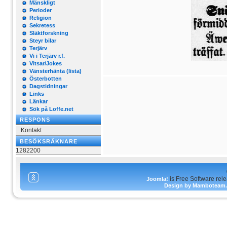
Mänskligt
Perioder
Religion
Sekretess
Släktforskning
Steyr bilar
Terjärv
Vi i Terjärv r.f.
Vitsar/Jokes
Vänsterhänta (lista)
Österbotten
Dagstidningar
Links
Länkar
Sök på Loffe.net
RESPONS
Kontakt
BESÖKSRÄKNARE
1282200
is Free Software rel
Joomla!
Design by Mamboteam