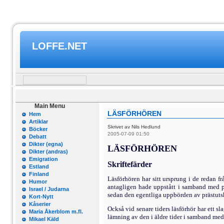
LOFFE.NET
Main Menu
LÄSFÖRHÖREN
Hem
Artiklar
Skrivet av Nils Hedlund
Böcker
2005-07-09 01:50
Debatt
Dikter (egna)
LÄSFÖRHÖREN
Dikter (andras)
Emigration
Skriftefärder
Estland
Finland
Läsförhören har sitt ursprung i de redan fr
Humor
antagligen hade uppstått i samband med pr
Israel / Judarna
sedan den egentliga upp­börden av prästuts
Kort-Nytt
Kåserier
Också vid senare tiders läsförhör har ett 
Maria Åkerblom m.fl.
lämning av den i äldre tider i samband med 
Mikael Käld