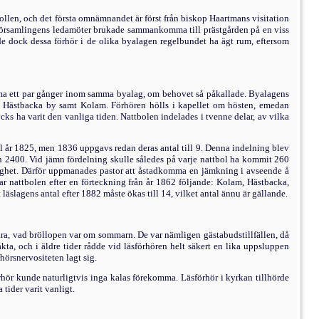
kollen, och det första omnämnandet är först från biskop Haartmans visitation
 Församlingens leda­möter brukade sammankomma till prästgården på en viss
rde dock dessa förhör i de olika byalagen regelbundet ha ägt rum, eftersom
mma ett par gånger inom samma byalag, om behovet så påkallade. Byalagens
, Hästbacka by samt Kolam. Förhören hölls i kapellet om hösten, emedan
ks ha varit den vanliga tiden. Nattbolen indelades i tvenne delar, av vilka
ll år 1825, men 1836 uppgavs redan deras antal till 9. Denna indelning blev
n 2400. Vid jämn för­delning skulle således på varje nattbol ha kommit 260
nnighet. Därför uppmanades pastor att åstadkomma en jämkning i avseende å
ar nattbolen efter en förteckning från år 1862 föl­jande: Kolam, Hästbacka,
lagens antal efter 1882 måste ökas till 14, vilket antal ännu är gällande.
svara, vad bröllo­pen var om sommarn. De var nämligen gästabudstillfällen, då
a, och i äldre tider rådde vid läsförhören helt säkert en lika uppsluppen
örsnervositeten lagt sig.
förhör kunde naturligtvis inga kalas förekomma. Läsförhör i kyrkan tillhörde
tider varit vanligt.