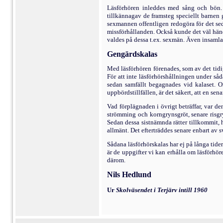
Läsförhören inleddes med sång och bön. D
tillkännagav de framsteg speciellt barnen g
sexmannen offentligen redo­göra för det se
missförhållanden. Också kunde det väl händ
valdes på dessa t.ex. sexmän. Även insaml
Gengärdskalas
Med läsförhören förenades, som av det tidi
För att inte läsförhörshållningen under såd
sedan sam­fällt begagnades vid kalaset. 
uppbördstillfällen, är det säkert, att en s
Vad förplägnaden i övrigt beträffar, var d
strömming och korngrynsgröt, senare risgryn
Sedan dessa sistnämnda rätter tillkommit, h
allmänt. Det efterträddes senare enbart av 
Sådana läsförhörskalas har ej på långa tide
är de uppgifter vi kan erhålla om läsförhöre
därom.
Nils Hedlund
Ur
Skolväsendet i Terjärv intill
1960