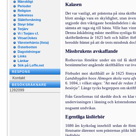
Mänskligt
Kalasen
Perioder
Religion
Det var vanligt, att prästerna på sina skr
Sekretess
blott ansågs vara en skyldighet, utan även 
Släktforskning
utgjorde den viktigaste bestånds­delen i s
Steyr bilar
sämsta att taga sig till bästa. Ville han v
Terjärv
Denna åskådning måste medföra synliga följ
Vi i Terjärv r.f.
skriftefärderna år 1625 helt och hållet för
Vitsar/Jokes
berodde främst på att de trots missbruk doc
Vänsterhänta (lista)
Österbotten
Missbrukens avskaffande
Dagstidningar
Links
Rothovius försökte under sin tid få skrif
Länkar
bestämmelser angående skrifthållen var öve
Sök på Loffe.net
RESPONS
Förbudet mot skrifthåll av år 1625 förnya
Kontakt
Landsbygden hoos Almogen skola vara afsk
6. 1694, i vilket säges:
"Att med de redan 1
BESÖKSRÄKNARE
besörja"
. Länge tycks begreppen om skrifthå
1282099
Från Gezeliernas tid skedde dock en klar 
undervisningen i läsning och kristendomens
nogsamt undvikas.
Egentliga läsförhör
1686 års kyrkolag innehöll sedan de förs
förutsatte där­emot som prästernas plikt h
läsförhör.