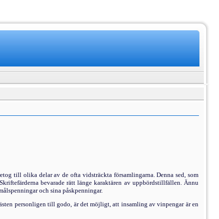
retog till olika delar av de ofta vidsträckta församlingarna. Denna sed, som
kriftefärderna bevarade rätt länge karaktären av uppbördstillfällen. Ännu
ermålspenningar och sina påskpenningar.
en person­ligen till godo, är det möjligt, att insamling av vinpengar är en