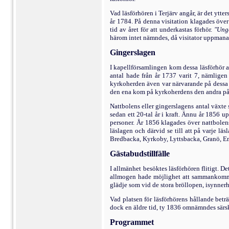
Vad läsförhören i Terjärv angår, är det ytt
år 1784. På denna visitation klagades öve
tid av året för att underkastas förhör.
"Ung
härom intet nämndes, då visitator uppmana
Gingerslagen
I kapellförsamlingen kom dessa läsförhör 
antal hade från år 1737 varit 7, nämlige
kyrkoherden även var när­varande på dessa 
den ena kom på kyrkoherdens den andra på 
Nattbolens eller gingerslagens antal växte
sedan ett 20-tal år i kraft. Ännu år 1856 
personer. År 1856 klagades över nattbolen
läslagen och därvid se till att på varje l
Bredbacka, Kyrkoby, Lyttsbacka, Granö, Eme
Gästabudstillfälle
I allmänhet besöktes läsförhören flitigt. D
allmogen hade möjlighet att sammankomma o
glädje som vid de stora bröllopen, isynner
Vad platsen för läsförhörens hållande beträ
dock en äldre tid, ty 1836 omnämndes särski
Programmet