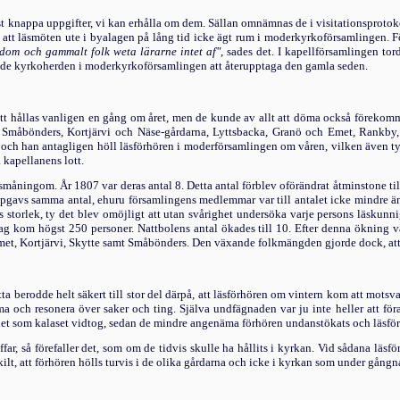
erst knappa uppgifter, vi kan erhålla om dem. Sällan omnämnas de i visitationsproto
r att läsmöten ute i byalagen på lång tid icke ägt rum i moderkyrkoförsamlingen.
dom och gammalt folk weta lärarne intet af"
, sades det. I kapellförsamlingen to
de kyrkoherden i moderkyrkoförsamlingen att åter­upptaga den gamla seden.
att hållas vanligen en gång om året, men de kunde av allt att döma också föreko
n Småbönders, Kortjärvi och Näse-gårdarna, Lyttsbacka, Granö och Emet, Rankby
och han antagligen höll läsförhören i moderförsam­lingen om våren, vilken även tyc
kapellanens lott.
 småningom. År 1807 var deras antal 8. Detta antal förblev oförändrat åtminstone ti
uppgavs samma antal, ehuru försam­lingens medlemmar var till antalet icke mindre ä
s storlek, ty det blev omöjligt att utan svårighet undersöka varje persons läsku
äslag kom högst 250 personer. Nattbolens antal ökades till 10. Efter denna ökning v
t, Kortjärvi, Skytte samt Småbönders. Den växande folkmängden gjorde dock, att läs
etta berodde helt säkert till stor del därpå, att läsförhören om vintern kom att mot
ch resonera över saker och ting. Själva undfägnaden var ju inte heller att förakt
het som kalaset vidtog, sedan de mindre angenäma förhören undanstökats och läsförh
ffar, så förefaller det, som om de tidvis skulle ha hållits i kyrkan. Vid sådana läs
lt, att förhören hölls turvis i de olika gårdarna och icke i kyrkan som under gångna 