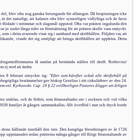
ens del, blev ofta nog ganska betungande för allmogen. Då bespisningen icke
 är det naturligt, att kalasen ofta blev synnerligen vidlyftiga och de facto
et flödade i strömmar och slagsmål uppstod. Ofta var prästen ingalunda den
r ju under långa tider en förutsättning för att prästen skulle vara omtyckt.
som i detta avseende visat sig i samband med skrifthållen. Följden var, att
edskande, visade det sig omöjligt att bringa skrifthållen att upphöra. Detta
amlingsmedlemmar­na få samlas på bestämda ställen till skrift. Rothovius'
m ej stod att ändra.
en 8 februari uttryckte sig:
"Efter som härefter också alle skriftehåll på
obegripliga bestämmelser gav biskop Gezelius i sitt cirkulärbrev av den 24.
m enl. Kyrkoordn. Cap. 24 § 22 ovill­korligen Pastores åligger att årligen
en utdelas, och de förhör, som föranstaltades ute i socknen och vid vilka
030 familjer åt gången samman­kallas. Allt överflöd i mat och dryck borde
 deras hållande innehåll den inte. Den kungliga förordningen av år 1726
lopp uppmanades sedan prästerna många gånger till flitigt föranstaltande av