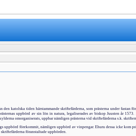
www.mamboteam.com
ån den katolska tiden här­stammande skriftefärderna, som prästerna under fastan fö
ästernas uppbörd av sin lön in natura, legaliserades av biskop Juusten år 1573. S
kylderna omorganiserats, uppbar nämligen prästerna vid skriftefärderna s.k. skrift
slags uppbörd förekommit, nämligen uppbörd av vinpengar. Ehuru dessa icke kom präst
skriftefärderna föranstaltade upp­börden.