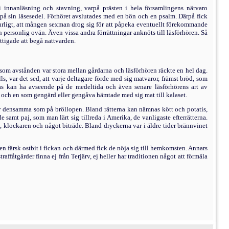
 innanläsning och stavning, varpå prästen i hela församlingens närvaro
) på sin läsesedel. Förhöret avsluta­des med en bön och en psalm. Därpå fick
aturligt, att mången sexman drog sig för att påpeka eventuellt förekommande
ersonlig ovän. Även vissa andra förrättningar an­knöts till läsförhören. Så
tigade att begå nattvarden.
som avstån­den var stora mellan gårdarna och läsförhören räckte en hel dag.
s, var det sed, att varje deltagare förde med sig matvaror, främst bröd, som
as kan ha avseende på de medel­tida och även senare läsförhörens art av
ar och en som gengärd eller gengåva hämtade med sig mat till kalaset.
fär densamma som på bröllopen. Bland rätterna kan nämnas kött och potatis,
 samt paj, som man lärt sig tillreda i Amerika, de vanligaste efterrätterna.
n, klockaren och något biträde. Bland dryckerna var i äldre tider brännvinet
 en färsk ostbit i fickan och därmed fick de nöja sig till hemkomsten. Annars
affåtgärder finna ej från Terjärv, ej heller har traditionen något att förmäla