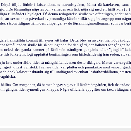
ärpå följde förhör i kris­tendomens huvudstycken, främst då katekesen, samt i
jort. De försumliga näpstes och varnades och fick nöja sig med ett hälft kors ( / 
dliga tillståndet i byalaget. Då denna redogörelse skulle ske offentligen, är det n
a, att sexmannen påverkad av personliga känslor tillät sig göra angrepp mot någon p
ades, såsom tidigare nämndes, vinpengar av de församlingsmedlemmar, som var berät
gare framställda kommit till synes, ett kalas. Detta blev så mycket mer nödvändigt 
ana förhållanden skulle bli så betungande för den gård, där förhöret för gången höll
Om också det gamla namnet på läsförhör, nämligen gengärds- eller "gingäls"-kal
enare tids folketymologi uppfattat benämningen som härledande sig från seden, att v
en ju inte under äldre tider så mångskiftande men desto rikligare. Maten var unge
sgröt, oftast ugnstekt. I senare tider var plättar och pannkakor med vispad grädde
ade dock kalaset inskränkt sig till undfägnad av enbart läsförhörshållarna, präste
svagdricka.
r hållits. Om morgonen, då barnen begav sig av till läsförhörsgården, fick de endast
n i gångna tider synnerligen knappa. Några officiella uppgifter om t.ex. vidtagna str