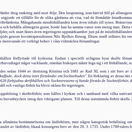
iftefärder drog omkring med stort följe. Den bespisning, som härvid föll på allmog
utgjorde ett tillfälle för de olika gårdarna att visa, vad de förmådde åstadkomma,
kriftefärderna. Mångahanda missförhållanden kom även tidtals till synes. Brännvin
inna och behålla allmogens gunst, borde han ha samma vanor som menig man. Detta va
der, och snart fäs­tes även regeringens uppmärksamhet just på de missförhållanden, 
bjöds genom hovrättspresiden­ten Nils Bjelkes försorg. Ehuru straff utfästes för tr
k motsvarade ett verkligt behov i våra vidsträckta församlingar.
thållen förflyttade till kyrkorna. Endast i speciellt avlägsna byar skulle förs
rhuvudtaget något vacklande, emedan bis­kopen måste foga sig i ett förhållande, so
des sedan 1644 av drott­ning Kristina och 1681 av Karl XI, som i sitt brev av d
affade, dock detta intet förståndet om Socknebuden".
En förklaring av dessa rätt 
626 förbjudna skrifthållen och Sockneresorne ej kunde förstås de Sockneförhör, de
ll och vanliga förhör ha blivit oklara för regeringen.
uppdelning i skrifteförhör, som hålles i kyrkan och i samband med vilka nattvard
 huvudstycken intog den viktigaste platsen. Till dessa sistnämnda förhör skulle 2
ta allmänna bestämmelserna om läsförhören, men någon kategorisk befallning om
ållandet av läsförhör, likaså konungens brev av den 20. 3. 1735. Under 1700-talets 