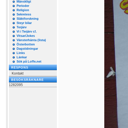
Mänskligt
Perioder
Religion
Sekretess
Släktforskning
Steyr bilar
Terjärv
Vi i Terjärv r.f.
Vitsar/Jokes
Vänsterhänta (lista)
Österbotten
Dagstidningar
Links
Länkar
Sök på Loffe.net
RESPONS
Kontakt
BESÖKSRÄKNARE
1282095