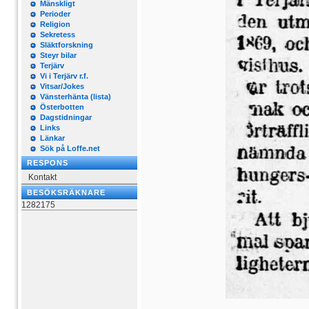
Mänskligt
Perioder
Religion
Sekretess
Släktforskning
Steyr bilar
Terjärv
Vi i Terjärv r.f.
Vitsar/Jokes
Vänsterhänta (lista)
Österbotten
Dagstidningar
Links
Länkar
Sök på Loffe.net
RESPONS
Kontakt
BESÖKSRÄKNARE
1282175