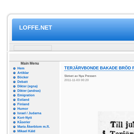
LOFFE.NET
Main Menu
TERJÄRVBONDE BAKADE BRÖD P
Hem
Artiklar
Skrivet av Nya Pressen
Böcker
2011-11-03 00:20
Debatt
Dikter (egna)
Dikter (andras)
Emigration
Estland
Finland
Humor
Israel / Judarna
Kort-Nytt
Kåserier
Maria Åkerblom m.fl.
Mikael Käld