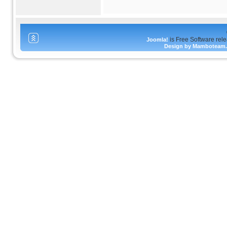
is Free Software rel
Joomla!
Design by Mamboteam