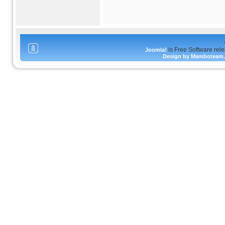
is Free Software rel
Joomla!
Design by Mamboteam