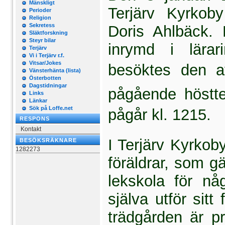
Mänskligt
Terjärv Kyrkoby
Perioder
Religion
Sekretess
Doris Ahlbäck. 
Släktforskning
Steyr bilar
inrymd i lära
Terjärv
Vi i Terjärv r.f.
Vitsar/Jokes
besöktes den a
Vänsterhänta (lista)
Österbotten
Dagstidningar
pågående höstte
Links
Länkar
Sök på Loffe.net
pågår kl. 1215.
RESPONS
Kontakt
I Terjärv Kyrkob
BESÖKSRÄKNARE
1282273
föräldrar, som g
lekskola för n
själva utför sit
trädgården är pri