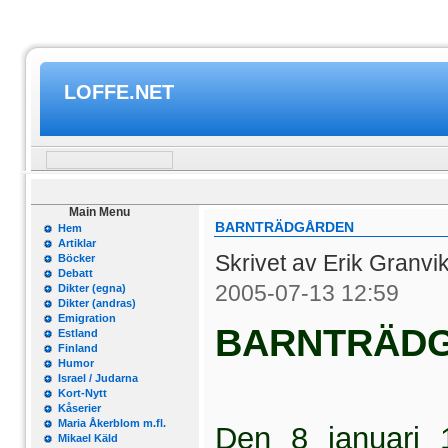
LOFFE.NET
Main Menu
BARNTRÄDGÅRDEN
Hem
Artiklar
Skrivet av Erik Granvi
Böcker
Debatt
2005-07-13 12:59
Dikter (egna)
Dikter (andras)
Emigration
BARNTRÄD
Estland
Finland
Humor
Israel / Judarna
Kort-Nytt
Kåserier
Maria Åkerblom m.fl.
Den 8 januari 
Mikael Käld