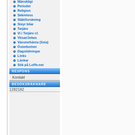
Mänskligt
Perioder
Religion
Sekretess
Släktforskning
Steyr bilar
Terjärv
Vi i Terjärv r.f.
Vitsar/Jokes
Vänsterhänta (lista)
Österbotten
Dagstidningar
Links
Länkar
Sök på Loffe.net
RESPONS
Kontakt
BESÖKSRÄKNARE
1282182