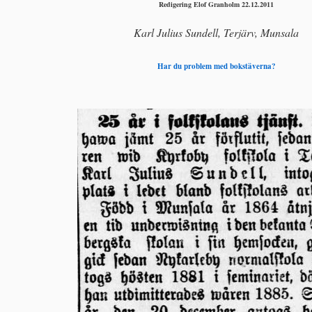
Redigering Elof Granholm 22.12.2011
Karl Julius Sundell, Terjärv, Munsala
Har du problem med bokstäverna?