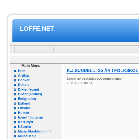
LOFFE.NET
Main Menu
K.J.SUNDELL: 25 ÅR I FOLKSKO
Hem
Artiklar
Skrivet av Veckobladet/Österbottningen
Böcker
2011-12-22 08:54
Debatt
Dikter (egna)
Dikter (andras)
Emigration
Estland
Finland
Humor
Israel / Judarna
Kort-Nytt
Kåserier
Maria Åkerblom m.fl.
Mikael Käld