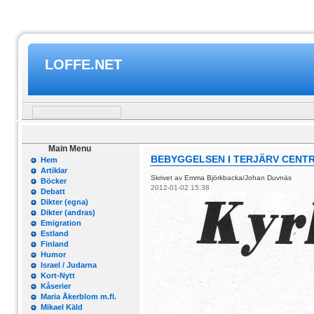
LOFFE.NET
Main Menu
BEBYGGELSEN I TERJÄRV CENTRUM
Hem
Artiklar
Skrivet av Emma Björkbacka/Johan Duvnäs
Böcker
2012-01-02 15:38
Debatt
Dikter (egna)
Dikter (andras)
Emigration
Estland
Finland
Humor
Israel / Judarna
Kort-Nytt
Kåserier
Maria Åkerblom m.fl.
Mikael Käld