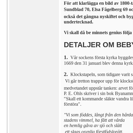
För att klarlägga en bild av 1800
Sundblad 70, Elsa Fågelberg 69 o
också det gångna nyskiftet och by
undertecknad.
Vi skall då be minnets genius föl
DETALJER OM BEBY
1.
Vår sockens första kyrka byggdes 
1669 den 31 januari blev denna kyrk
2.
Klockstapeln, som tidigare varit s
 Vi går tretton trappor upp för klo
medvetandet uppstår tanken: arvet för
P. E. Ohls skriver i sin bok Byanamn
"Skall ett kommande släkte vandra lik
förstöra".
"Vi som föddes, långt från den hårda
stadens vimmel, ha fått att
vårda
en hemlig gåva av sjö och
slätt
 ett slags osynlig
förstfödslorätt.