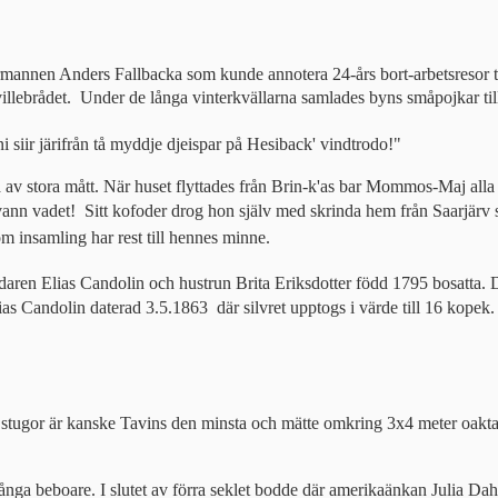
annen Anders Fallbacka som kunde annotera 24-års bort-arbetsresor til
illebrådet.  Under de långa vinterkvällarna samlades byns småpojkar til
i siir järifrån tå myddje djeispar på Hesiback' vindtrodo!"
a av stora mått. När huset flyttades från Brin-k'as bar Mommos-Maj a
 vann vadet!  Sitt kofoder drog hon själv med skrinda hem från Saarj
 insamling har rest till hennes minne.
ren Elias Candolin och hustrun Brita Eriksdotter född 1795 bosatta. Dot
s Candolin daterad 3.5.1863  där silvret upptogs i värde till 16 kopek.
ugor är kanske Tavins den minsta och mätte omkring 3x4 meter oaktat l
ga beboare. I slutet av förra seklet bodde där amerikaänkan Julia D