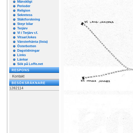
Mänskligt
Perioder
Religion
Sekretess
Släktforskning
Steyr bilar
Terjärv
Vi i Terjärv r.f.
Vitsar/Jokes
Vänsterhänta (lista)
Österbotten
Dagstidningar
Links
Länkar
Sök på Loffe.net
RESPONS
Kontakt
BESÖKSRÄKNARE
1282114