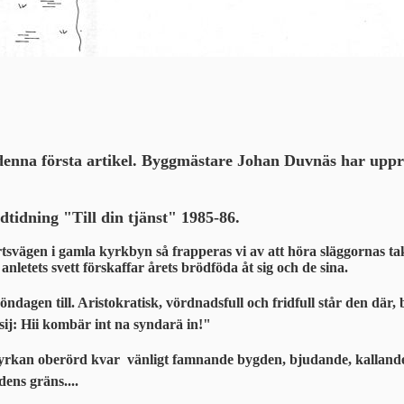
 denna första artikel. Byggmästare Johan Duvnäs har up
tidning "Till din tjänst" 1985-86.
artsvägen i gamla kyrkbyn så frapperas vi av att höra släggornas ta
etets svett förskaffar årets brödföda åt sig och de sina.
ndagen till. Aristokratisk, vördnadsfull och fridfull står den där
 sij: Hii kombär int na syndarä in!"
rkan oberörd kvar  vänligt famnande bygden, bjudande, kallande
ens gräns....