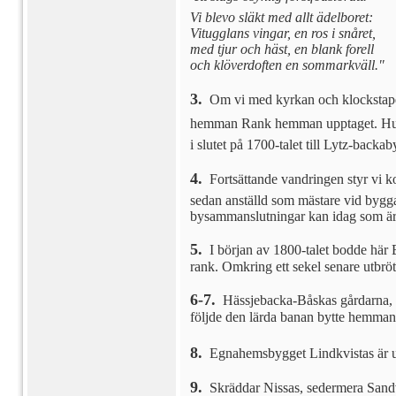
Vi blevo släkt med allt
ädelboret:
Vitugglans vingar, en ros i
snåret,
med tjur och häst, en blank
forell
och klöverdoften en
sommarkväll."
3.
Om vi med kyrkan och klockstapeln 
hemman Rank hemman upptaget. Husbond
i slutet på 1700-talet till Lytz-ba
4.
Fortsättande vandringen styr vi ko
sedan anställd som mästare vid bygg
bysammanslutningar kan idag som är u
5.
I början av 1800-talet bodde här 
rank. Omkring ett sekel senare utbrö
6-7.
Hässjebacka-Båskas gårdarna, so
följde den lärda banan bytte hemman
8.
Egnahemsbygget Lindkvistas är up
9.
Skräddar Nissas, sedermera Sandv