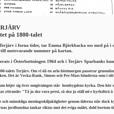
ERJÄRV
et på 1800-talet
Terjärv i forna tider, tar Emma Björkbacka oss med på i
 till motsvarande nummer på kartan.
cerats i Österbottningen 1964 och i Terjärv Sparbanks kund
l 1800-talets Terjärv. Om vi då en arla höstmorgon passerar genomf
en. Det är Vecka-Rank, Simsos och Per-Mass bönderna som i sitt anl
om höjer sig över omgivningen står  hembygdens kyrka. Den hör sö
ntas yttrande: "Tå ja sko vara prest, så sku ja ställ mi e kyrkdörä å
 och mänskliga meningsskiljaktigheter genom tiderna står dock ky
as jordbundna tankar riktas mot det eviga målet, dold bortom tid