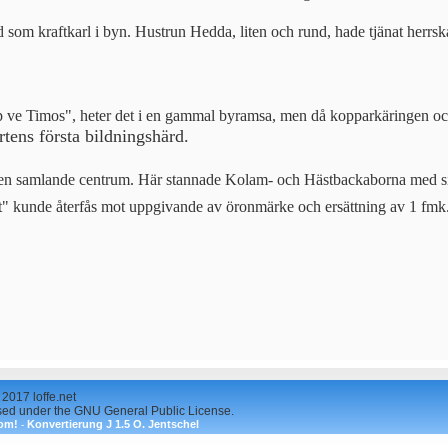
om kraftkarl i byn. Hustrun Hedda, liten och rund, hade tjänat herrska
pp ve Timos", heter det i en gammal byramsa, men då kopparkäringen oc
rtens första bildningshärd.
knen samlande centrum. Här stannade Kolam- och Hästbackaborna med sina
et" kunde återfås mot uppgivande av öronmärke och ersättning av 1 fmk
 2017 loffe.net
sed under the GNU General Public License.
om!
Konvertierung J 1.5 O. Jentschel
-