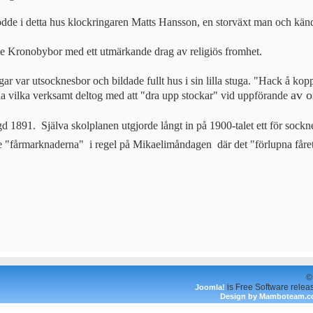
dde i detta hus klockringaren Matts Hansson, en storväxt man och känd s
e Kronobybor med ett utmärkande drag av religiös fromhet.
r var utsocknesbor och bildade fullt hus i sin lilla stuga. "Hack å ko
av o
 vilka verksamt deltog med att "dra upp stockar" vid uppförande
 1891.  Själva skolplanen utgjorde långt in på 1900-talet ett för soc
"fårmarknaderna"  i regel på Mikaelimåndagen  där det "förlupna får
©
is Free Software relea
Joomla!
Design by Mamboteam.c