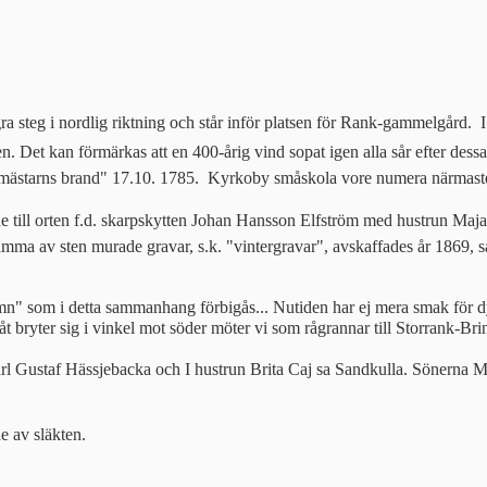
steg i nordlig riktning och står inför platsen för Rank-gammelgård.  
t kan förmärkas att en 400-årig vind sopat igen alla sår efter dessa 
Skolmästarns brand" 17.10. 1785. Kyrkoby småskola vore numera närmas
de till orten f.d. skarpskytten Johan Hansson Elfström med hustrun Maj
a av sten murade gravar, s.k. "vintergravar", avskaffades år 1869, s
amn" som i detta sammanhang förbigås... Nutiden har ej mera smak för 
 bryter sig i vinkel mot söder möter vi som rågrannar till Storrank-Bri
Gustaf Hässjebacka och I hustrun Brita Caj sa Sandkulla. Sönerna Mat
 av släkten.