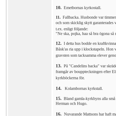
10.
Emetbornas kyrkostall.
11.
Fallbacka. Husbonde var timmerm
och som skicklig skytt garanterades v
t.ex. enligt följande:
"Ne ska, pojka, haa så bra ögona så n
12.
I detta hus bodde en kraftkvinn
Båsk'as ria upp i klockstapeln. Hon
gravsten som tacksamma elever genom
13.
På "Candelins backa" var skrädda
framgår av bouppteckningen efter Elia
kyrkböckerna för.
14.
Kolambornas kyrkstall.
15.
Bland gamla-kyrkbyns alla små st
Herman och Hugo.
16.
Nuvarande Mattsons har haft mån