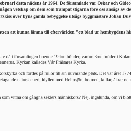
v februari detta nådens år 1964. De församlade var Oskar och Gide
 någon vetskap om dem som trampat stigarna före oss ansågs av d
rtskiss över byns gamla bebyggelse utsågs byggmästare Johan Duvnä
en att kunna lämna till eftervärlden "ett blad ur hembygdens hist
 av då i församlingen boende 19:ton bönder, varom 3:ne bröder i Kolam
ennerus. Kyrkan kallades Vår Frälsares Kyrka.
kyrka och fördes på rullor till sin nuvarande plats. Det var året 1774
t betagande natursceneri, idyllen med Heimsjön, holmen, kullar, åkrar o
en som vittna om gångna seklers människors? Nej, ingalunda, om vi blott