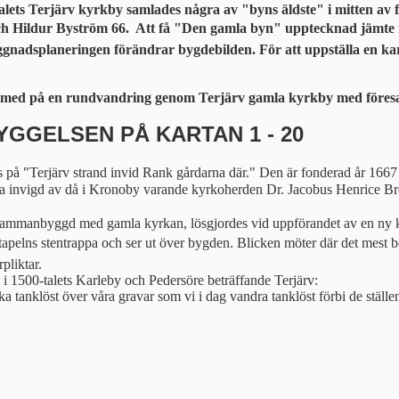
-talets Terjärv kyrkby samlades några av "byns äldste" i mitten a
ch Hildur Byström 66.  Att få "Den gamla byn" upptecknad jämte
ggnadsplaneringen förändrar bygdebilden. För att uppställa en ka
ja med på en rundvandring genom Terjärv gamla kyrkby med föresats
GGELSEN PÅ KARTAN 1 - 20
på "Terjärv strand invid Rank gårdarna där." Den är fonderad år 1667
a invigd av då i Kronoby varande kyrkoherden Dr. Jacobus Henrice Br
ammanbyggd med gamla kyrkan, lösgjordes vid uppförandet av en ny kors
ckstapelns stentrappa och ser ut över bygden. Blicken möter där det mes
pliktar.
 i 1500-talets Karleby och Pedersöre beträffande Terjärv:
a tanklöst över våra gravar som vi i dag vandra tanklöst förbi de ställ