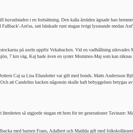
l huvudstaden i en fortsättning. Den kalla årstiden ägnade han hemme
l Fallback'-Ant'as, satt bänkade runt stugan ivrigt lyssnande medan Ant'
lla stockarna på axeln uppför Vekabacken. Vid en vadhållning utlova
ärv sjön, 7 km väg. Kaj hade även en syster Mommos-Maj som kan räknas
tern Caj sa Lisa Eliasdotter var gift med bonds. Matts Andersson Björk
 Och att Candelins backen någonsin skulle haft bebyggelsen betygas av at
itenheten så utgjorde stugan ett hem för tre generationer Tavinare: 
ahlbacka med barnen Frans, Adalbert och Matilda gift med folkskollär