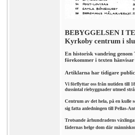
BEBYGGELSEN I T
Kyrkoby centrum i slut
En historisk vandring genom 
förekommer i texten hänvisar
Artiklarna har tidigare publi
Vi förflyttar oss från nutiden til
dussintal riebyggnader utmed stråk
Centrum av det hela, på en kulle s
sig fatta anledningen till Pellas-A
Trotsande århundradens växlingar
fädernas helge dom där människorn