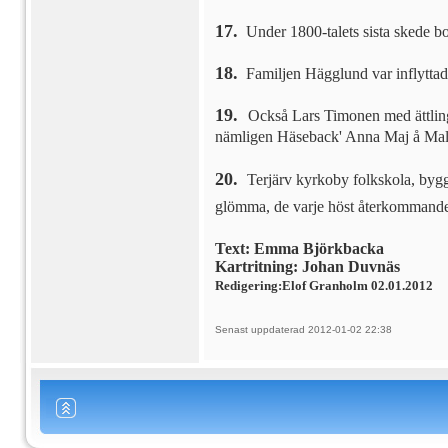
17.
Under 1800-talets sista skede bo
18.
Familjen Hägglund var inflyttad
19.
Också Lars Timonen med ättlinga
nämligen Häseback' Anna Maj å Mala
20.
Terjärv kyrkoby folkskola, byggd
glömma, de varje höst återkommande 
Text: Emma Björkbacka
Kartritning: Johan Duvnäs
Redigering:Elof Granholm 02.01.2012
Senast uppdaterad 2012-01-02 22:38