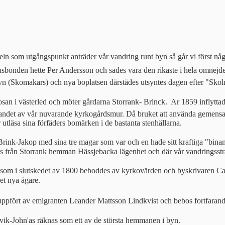
som utgångspunkt anträder vår vandring runt byn så går vi först några 
en hette Per Andersson och sades vara den rikaste i hela omnejden. De
ckabyn (Skomakars) och nya boplatsen därstädes utsyntes dagen efter "
san i västerled och möter gårdarna Storrank- Brinck.  Ar 1859 inflytta
andet av vår nuvarande kyrkogårdsmur. Då bruket att använda gemensamm
tläsa sina förfäders bomärken i de bastanta stenhällarna.
Brink-Jakop med sina tre magar som var och en hade sitt kraftiga "bin
ts från Storrank hemman Hässjebacka lägenhet och där vår vandringsstråt
m i slutskedet av 1800 beboddes av kyrkovärden och byskrivaren Carl 
et nya ägare.
pfört av emigranten Leander Mattsson Lindkvist och bebos fortfarande
ik-John'as räknas som ett av de största hemmanen i byn.