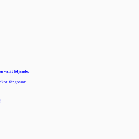
n varit följande:
ckor  för gossar:
3