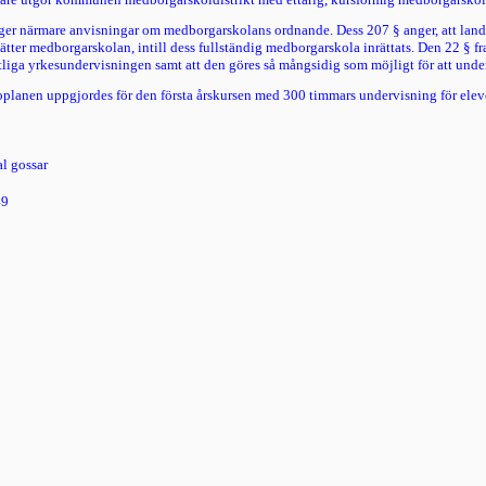
ger närmare anvisningar om medborgarskolans ordnande. Dess 207 § anger, att land
ätter medborgarskolan, intill dess fullständig medborgarskola inrättats. Den 22 § f
tliga yrkesundervisningen samt att den göres så mångsidig som möjligt för att under
roplanen uppgjordes för den första årskursen med 300 timmars undervisning för elev
tal gossar
49