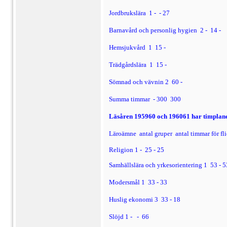
Jordbrukslära 1 -
 -
27
Barnavård och personlig hygien 2 -
14 - 
Hemsjukvård 1  15 - 
Trädgårdslära 1  15 - 
Sömnad och vävnin
2  60 - 
Summa timmar  - 300  300
Läsåren 195960 och 196061 har timplane
Läroämne  antal gruper  antal timmar för fli
Religion 1 -
25 - 25
Samhällslära och yrkesorientering 1  53 - 5
Modersmål 1  33 - 33
Huslig ekonomi 3  33 - 18
Slöjd 1 -
 -
66