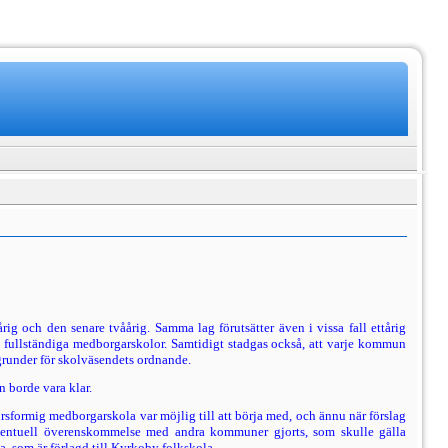
g och den se­nare tvåårig. Samma lag förutsätter även i vissa fall ettårig
 fullständiga medborgarsko­lor. Samtidigt stadgas också, att varje kommun
grunder för skolväsendets ordnande.
 borde vara klar.
ursformig medborgarskola var möjlig till att börja med, och ännu när förslag
eventuell överenskommelse med andra kommuner gjorts, som skulle gälla
 som är förlagd till Kyrkoby folkskola.