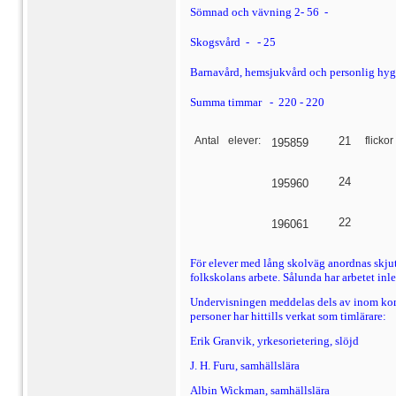
Sömnad och vävning
2- 56
-
Skogsvård
 -
 - 25
Barnavård, hemsjukvård och personlig hyg
Summa timmar
-
220 - 220
Antal
elever:
21
flickor
195859
24
195960
22
196061
För elever med lång skolväg anordnas skjuts
folk­skolans arbete. Sålunda har arbetet in
Undervisningen meddelas dels av inom kommu
personer har hittills verkat som timlärare:
Erik Granvik, yrkesorietering, slöjd
J. H. Furu, samhällslära
Albin Wickman, samhällslära