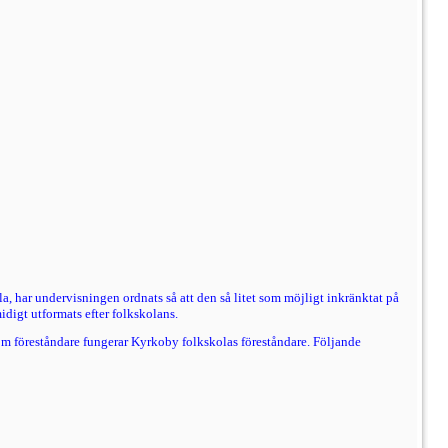
, har un­dervisningen ordnats så att den så litet som möjligt inkränktat på
idigt utformats efter folkskolans.
m före­ståndare fungerar Kyrkoby folkskolas föreståndare. Följande