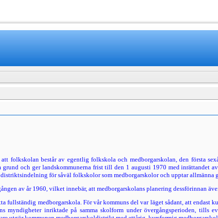
www.mamboteam.com
att folkskolan består av egentlig folkskola och medborgarskolan, den första sexåri
 grund och ger landskommunerna frist till den 1 augusti 1970 med inrättandet av
distriktsindelning för såväl folkskolor som medbor­garskolor och upptar allmänna 
ången av år 1960, vilket innebär, att medborgarskolans planering dessförinnan även
tta fullständig medbor­garskola. För vår kommuns del var läget sådant, att endast k
ns myndigheter inriktade på sam­ma skolform under övergångsperioden, tills 
are utgör kommunen medborgarskoldistrikt med ett­årig, kursformig medborgarskola,