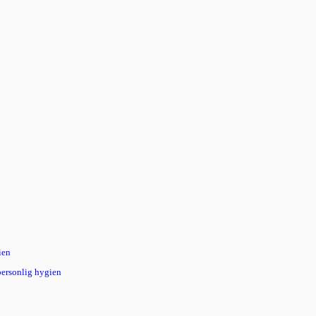
ien
personlig hygien