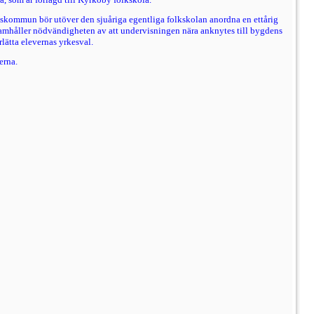
skommun bör utöver den sjuåriga egentliga folkskolan anordna en ettårig
ramhåller nödvändig­heten av att undervisningen nära anknytes till bygdens
lätta elevernas yrkesval.
erna.