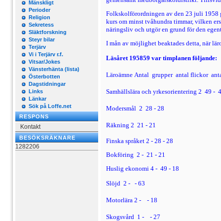
Mänskligt
Perioder
Folkskolförordningen av den 23 juli 1958 
Religion
kurs om minst tvåhundra timmar, vilken ers
Sekretess
näringsliv och utgör en grund för den egen
Släktforskning
Steyr bilar
I mån av möjlighet beaktades detta, när lä
Terjärv
Vi i Terjärv r.f.
Läsåret
195859
var
timplanen
följande:
Vitsar/Jokes
Vänsterhänta (lista)
Läroämne
Antal
grupper  antal flickor  an
Österbotten
Dagstidningar
Samhällslära
och yrkesorientering
2  49 -
Links
Länkar
Sök på Loffe.net
Modersmål 2  28 - 28
RESPONS
Räkning
2  21 - 21
Kontakt
BESÖKSRÄKNARE
Finska språket
2 - 28
- 28
1282206
Bokföring
2 -
21 - 21
Huslig ekonomi 4 -
49 - 18
Slöjd 2 -
- 63
Motorlära
2 -

- 18
Skogsvård 1 -

- 27