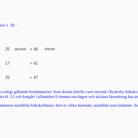
ien
1  20 - 
25
gossar
=
46
elever
17
=
41
25
=
47
 enligt gällande bestäm­melser. Som skolan hittills varit inrymd i Kyrkoby folkskola
letts kl. 12 och fortgått i allmänhet 6 timmar om dagen och skolans läsordning har sm
nen anställda folk­skollärare, dels av olika fackmän, anställda som timlärare. So