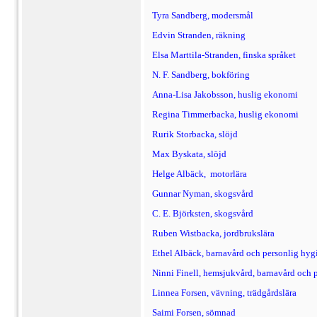
Tyra Sandberg, modersmål
Edvin Stranden, räkning
Elsa Marttila-Stranden, finska språket
N. F. Sandberg, bokföring
Anna-Lisa Jakobsson, huslig ekonomi
Regina Timmerbacka, huslig ekonomi
Rurik Storbacka, slöjd
Max Byskata, slöjd
Helge Albäck,
motorlära
Gunnar Nyman, skogsvård
C.
E.
Björksten, skogsvård
Ruben Wistbacka, jordbrukslära
Ethel Albäck, barnavård och personlig hyg
Ninni
Finell, hemsjukvård, barnavård och 
Linnea Forsen, vävning, trädgårdslära
Saimi Forsen, sömnad