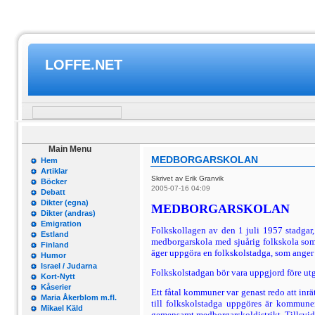
LOFFE.NET
Main Menu
MEDBORGARSKOLAN
Hem
Artiklar
Skrivet av Erik Granvik
Böcker
2005-07-16 04:09
Debatt
Dikter (egna)
MEDBORGARSKOLAN
Dikter (andras)
Emigration
Folkskollagen av den 1 juli 1957 stadgar, 
Estland
medborgar­skola med sjuårig folkskola som
Finland
äger uppgöra en folkskolstadga, som anger 
Humor
Israel / Judarna
Folkskolstadgan bör vara uppgjord före utg
Kort-Nytt
Kåserier
Ett fåtal kommuner var genast redo att inrä
Maria Åkerblom m.fl.
till folkskolstadga uppgöres är kommune
Mikael Käld
gemensamt medborgarskoldistrikt. Tillsvid