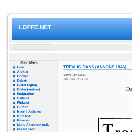
LOFFE.NET
Main Menu
TREVLIG DANS (ANNONS 1946)
Hem
Artiklar
Skrivet av T.U.S.
Böcker
2012-03-06 11:19
Debatt
Dikter (egna)
Da
Dikter (andras)
Emigration
Estland
Finland
Humor
Israel / Judarna
Kort-Nytt
Kåserier
Maria Åkerblom m.fl.
Mikael Käld