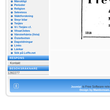
Mänskligt
Perioder
Religion
Sekretess
Släktforskning
Steyr bilar
Terjärv
Vi i Terjärv r.f.
Vitsar/Jokes
Vänsterhänta (lista)
Österbotten
Dagstidningar
Links
Länkar
Sök på Loffe.net
RESPONS
Kontakt
BESÖKSRÄKNARE
1282277
is Free Software rel
Joomla!
Design by Mamboteam