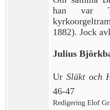
han var Te
kyrkoorgeltra
1882). Jock av
Julius Björkb
Ur 
Släkt och 
46-47
Redigering Elof G