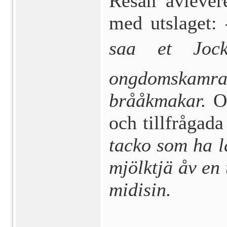
Resan avlever
med utslaget:
saa et Joc
ongdomskamr
brååkmakar.
Oc
och tillfråga
tacko som ha l
mjölktjä åv en
midisin.