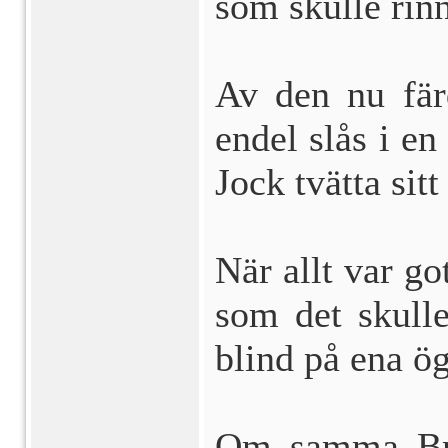
som skulle rin
Av den nu färd
endel slås i e
Jock tvätta sit
När allt var go
som det skull
blind på ena ög
Om samma Brä