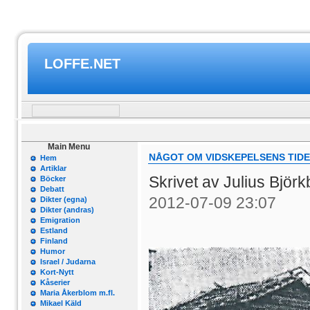
LOFFE.NET
Main Menu
NÅGOT OM VIDSKEPELSENS TID
Hem
Artiklar
Skrivet av Julius Björ
Böcker
Debatt
2012-07-09 23:07
Dikter (egna)
Dikter (andras)
Emigration
Estland
Finland
Humor
Israel / Judarna
Kort-Nytt
Kåserier
Maria Åkerblom m.fl.
Mikael Käld