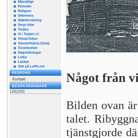
Mänskligt
Perioder
Religion
Sekretess
Släktforskning
Steyr bilar
Terjärv
Vi i Terjärv r.f.
Vitsar/Jokes
Vänsterhänta (lista)
Österbotten
Dagstidningar
Links
Länkar
Sök på Loffe.net
Något från vi
RESPONS
Kontakt
BESÖKSRÄKNARE
1282283
Bilden ovan är
talet. Ribyggn
tjänstgjorde d