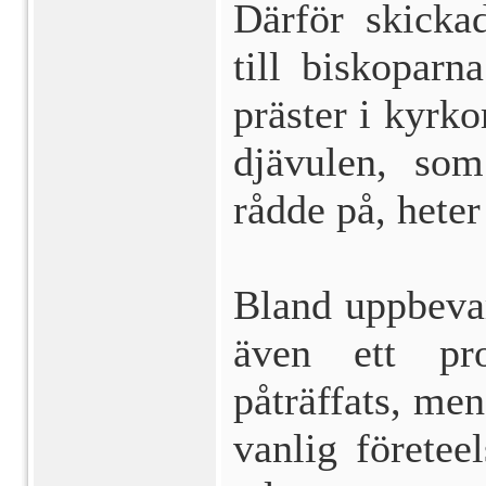
Därför skicka
till biskoparna
präster i kyrk
djävulen, som
rådde på, heter
Bland uppbevar
även ett pr
påträffats, men
vanlig företee