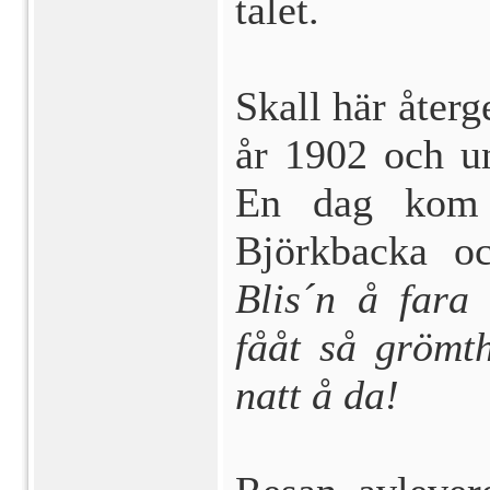
talet.
Skall här åter
år 1902 och u
En dag kom Å
Björkbacka oc
Blis´n å fara
fååt så grömt
natt å da!