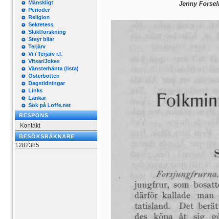
Mänskligt
Jenny Forsel
Perioder
Religion
Sekretess
Släktforskning
Steyr bilar
Terjärv
Vi i Terjärv r.f.
Vitsar/Jokes
Vänsterhänta (lista)
Österbotten
Dagstidningar
Links
Länkar
Sök på Loffe.net
RESPONS
Kontakt
BESÖKSRÄKNARE
1282385