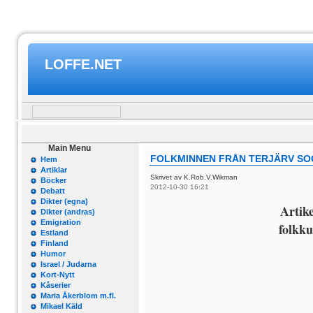
LOFFE.NET
Main Menu
FOLKMINNEN FRÅN TERJÄRV SOC
Hem
Artiklar
Skrivet av K.Rob.V.Wikman
Böcker
2012-10-30 16:21
Debatt
Dikter (egna)
Artike
Dikter (andras)
Emigration
folkk
Estland
Finland
Humor
Israel / Judarna
Kort-Nytt
Kåserier
Maria Åkerblom m.fl.
Mikael Käld