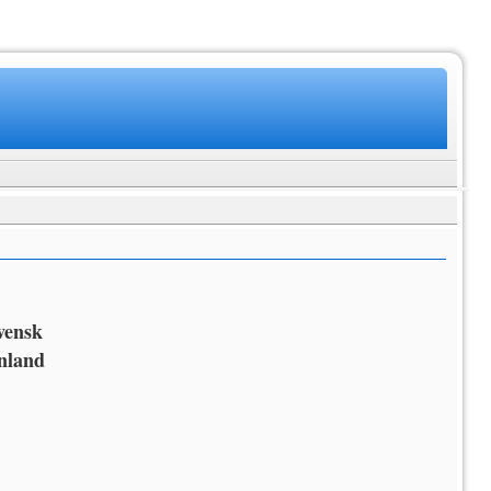
svensk
nland