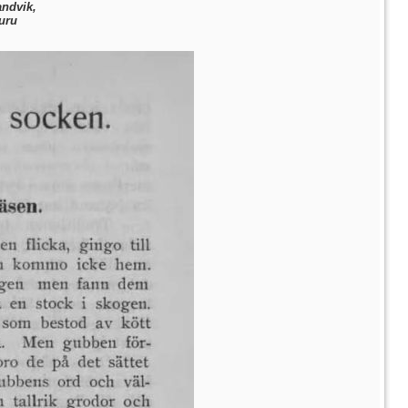
andvik,
uru