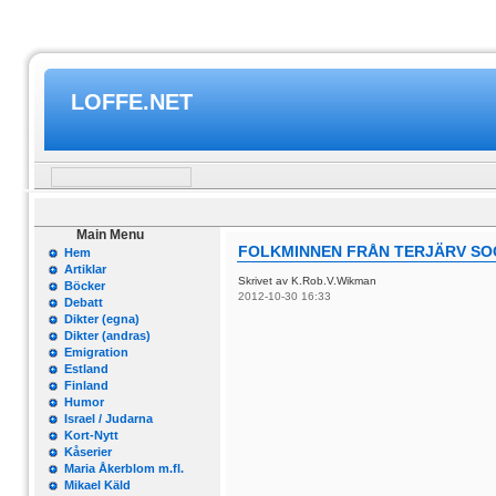
LOFFE.NET
Main Menu
FOLKMINNEN FRÅN TERJÄRV SOC
Hem
Artiklar
Skrivet av K.Rob.V.Wikman
Böcker
2012-10-30 16:33
Debatt
Dikter (egna)
Dikter (andras)
Emigration
Estland
Finland
Humor
Israel / Judarna
Kort-Nytt
Kåserier
Maria Åkerblom m.fl.
Mikael Käld