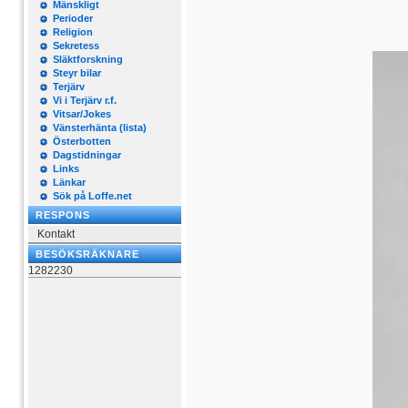
Mänskligt
Perioder
Religion
Sekretess
Släktforskning
Steyr bilar
Terjärv
Vi i Terjärv r.f.
Vitsar/Jokes
Vänsterhänta (lista)
Österbotten
Dagstidningar
Links
Länkar
Sök på Loffe.net
RESPONS
Kontakt
BESÖKSRÄKNARE
1282230