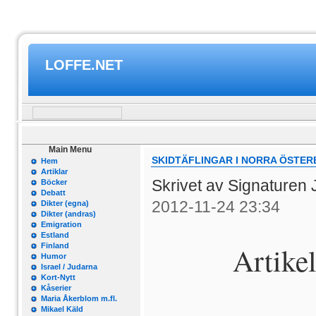
LOFFE.NET
Main Menu
SKIDTÄFLINGAR I NORRA ÖSTER
Hem
Artiklar
Skrivet av Signaturen 
Böcker
Debatt
2012-11-24 23:34
Dikter (egna)
Dikter (andras)
Emigration
Estland
Artikel
Finland
Humor
Israel / Judarna
Kort-Nytt
Kåserier
Maria Åkerblom m.fl.
Mikael Käld