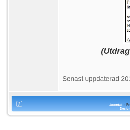
(Utdrag
Senast uppdaterad 20
is F
Joomla!
Desig