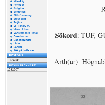
Mänskligt
Perioder
R
Religion
Sekretess
Släktforskning
Steyr bilar
Terjärv
Vi i Terjärv r.f.
Vitsar/Jokes
Sökord
: TUF, GU
Vänsterhänta (lista)
Österbotten
Dagstidningar
Links
Länkar
Sök på Loffe.net
RESPONS
Ar
th(ur)
Högnabba
Kontakt
BESÖKSRÄKNARE
1282207