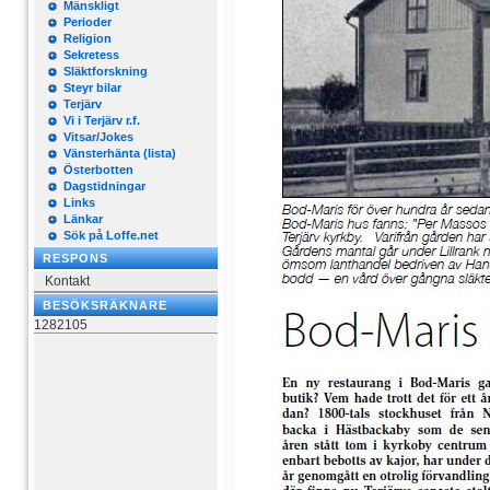
Mänskligt
Perioder
Religion
Sekretess
Släktforskning
Steyr bilar
Terjärv
Vi i Terjärv r.f.
Vitsar/Jokes
Vänsterhänta (lista)
Österbotten
Dagstidningar
Links
Länkar
Sök på Loffe.net
RESPONS
Kontakt
BESÖKSRÄKNARE
1282105