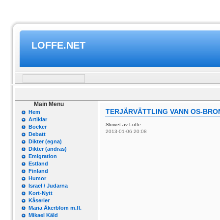
LOFFE.NET
Main Menu
TERJÄRVÄTTLING VANN OS-BRO
Hem
Artiklar
Skrivet av Loffe
Böcker
2013-01-06 20:08
Debatt
Dikter (egna)
Dikter (andras)
Emigration
Estland
Finland
Humor
Israel / Judarna
Kort-Nytt
Kåserier
Maria Åkerblom m.fl.
Mikael Käld