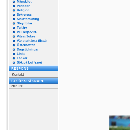
Mänskligt
Perioder
Religion
Sekretess
Släktforskning
Steyr bilar
Terjärv
Vi i Terjärv r.f.
Vitsar/Jokes
Vänsterhänta (lista)
Österbotten
Dagstidningar
Links
Länkar
Sök på Loffe.net
RESPONS
Kontakt
BESÖKSRÄKNARE
1282126