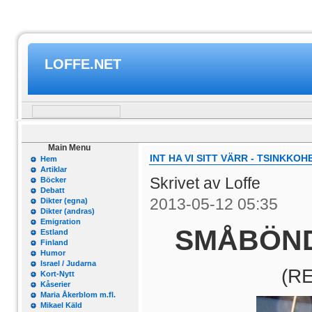
LOFFE.NET
Main Menu
INT HA VI SITT VÄRR - TSINKKOH
Hem
Artiklar
Skrivet av Loffe
Böcker
Debatt
2013-05-12 05:35
Dikter (egna)
Dikter (andras)
Emigration
SMÅBÖND
Estland
Finland
Humor
Israel / Judarna
(RE
Kort-Nytt
Kåserier
Maria Åkerblom m.fl.
Mikael Käld