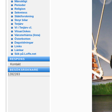
Mänskligt
Perioder
Religion
Sekretess
Släktforskning
Steyr bilar
Terjärv
Vi i Terjärv r.f.
Vitsar/Jokes
Vänsterhänta (lista)
Österbotten
Dagstidningar
Links
Länkar
Sök på Loffe.net
RESPONS
Kontakt
BESÖKSRÄKNARE
1282283