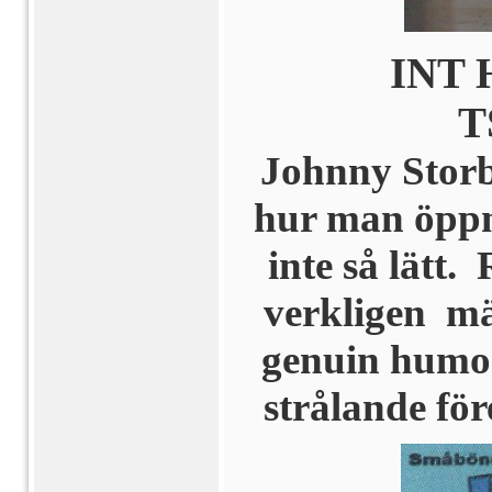
INT 
T
Johnny Storb
hur man öppn
inte så lätt
verkligen mä
genuin humor
strålande för