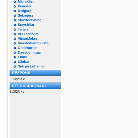
Mänskligt
Perioder
Religion
Sekretess
Släktforskning
Steyr bilar
Terjärv
Vi i Terjärv r.f.
Vitsar/Jokes
Vänsterhänta (lista)
Österbotten
Dagstidningar
Links
Länkar
Sök på Loffe.net
RESPONS
Kontakt
BESÖKSRÄKNARE
1282073