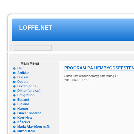
LOFFE.NET
Main Menu
PROGRAM PÅ HEMBYGDSFESTEN I
Hem
Artiklar
Skrivet av Terjärv hembygdsförening r.f.
Böcker
2013-06-06 17:56
Debatt
Dikter (egna)
Dikter (andras)
Emigration
Estland
Finland
Humor
Israel / Judarna
Kort-Nytt
Kåserier
Maria Åkerblom m.fl.
Mikael Käld