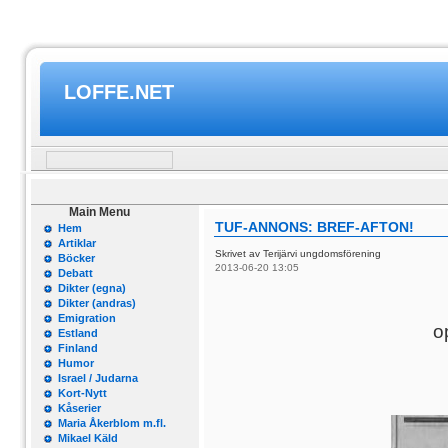
LOFFE.NET
Main Menu
TUF-ANNONS: BREF-AFTON!
Hem
Artiklar
Skrivet av Terijärvi ungdomsförening
Böcker
2013-06-20 13:05
Debatt
Dikter (egna)
Dikter (andras)
Emigration
o
Estland
Finland
Humor
Israel / Judarna
Kort-Nytt
Kåserier
Maria Åkerblom m.fl.
Mikael Käld