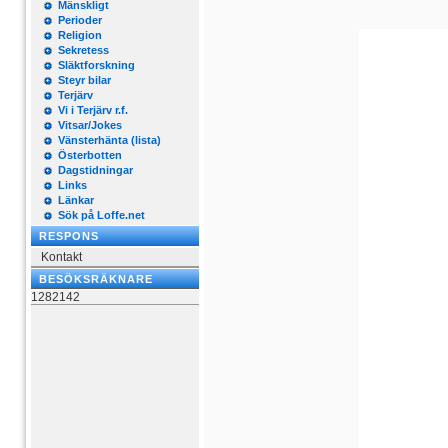
Mänskligt
Perioder
Religion
Sekretess
Släktforskning
Steyr bilar
Terjärv
Vi i Terjärv r.f.
Vitsar/Jokes
Vänsterhänta (lista)
Österbotten
Dagstidningar
Links
Länkar
Sök på Loffe.net
RESPONS
Kontakt
BESÖKSRÄKNARE
1282142