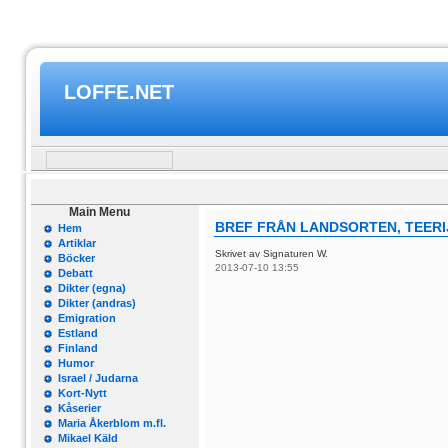
LOFFE.NET
Main Menu
BREF FRÅN LANDSORTEN, TEERIJÄ
Hem
Artiklar
Skrivet av Signaturen W.
Böcker
2013-07-10 13:55
Debatt
Dikter (egna)
Dikter (andras)
Emigration
Estland
Finland
Humor
Israel / Judarna
Kort-Nytt
Kåserier
Maria Åkerblom m.fl.
Mikael Käld