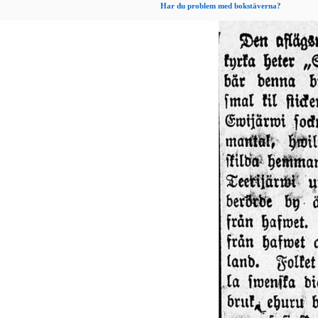
Har du problem med bokstäverna?