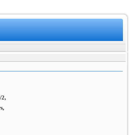
/2,
s,