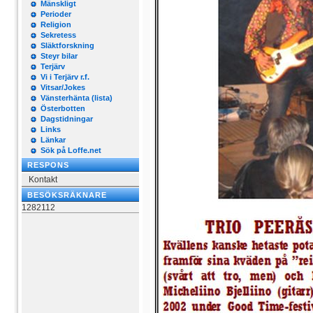
Mänskligt
Perioder
Religion
Sekretess
Släktforskning
Steyr bilar
Terjärv
Vi i Terjärv r.f.
Vitsar/Jokes
Vänsterhänta (lista)
Österbotten
Dagstidningar
Links
Länkar
Sök på Loffe.net
RESPONS
Kontakt
BESÖKSRÄKNARE
1282112