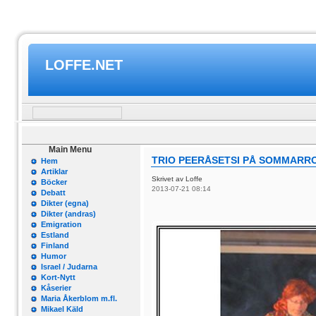
LOFFE.NET
Main Menu
TRIO PEERÅSETSI PÅ SOMMARROC
Hem
Artiklar
Skrivet av Loffe
Böcker
2013-07-21 08:14
Debatt
Dikter (egna)
Dikter (andras)
Emigration
Estland
Finland
Humor
Israel / Judarna
Kort-Nytt
Kåserier
Maria Åkerblom m.fl.
Mikael Käld