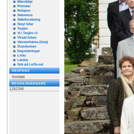
Mänskligt
Perioder
Religion
Sekretess
Släktforskning
Steyr bilar
Terjärv
Vi i Terjärv r.f.
Vitsar/Jokes
Vänsterhänta (lista)
Österbotten
Dagstidningar
Links
Länkar
Sök på Loffe.net
RESPONS
Kontakt
BESÖKSRÄKNARE
1282346