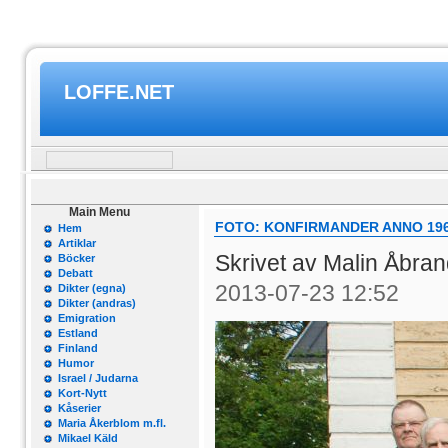
LOFFE.NET
Main Menu
FOTO: KONFIRMANDER ANNO 19
Hem
Artiklar
Skrivet av Malin Åbran
Böcker
Debatt
2013-07-23 12:52
Dikter (egna)
Dikter (andras)
Emigration
Estland
Finland
Humor
Israel / Judarna
Kort-Nytt
Kåserier
Maria Åkerblom m.fl.
Mikael Käld