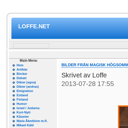
LOFFE.NET
Main Menu
BILDER FRÅN MAGISK HÖGSOMMA
Hem
Artiklar
Skrivet av Loffe
Böcker
Debatt
2013-07-28 17:55
Dikter (egna)
Dikter (andras)
Emigration
Estland
Finland
Humor
Israel / Judarna
Kort-Nytt
Kåserier
Maria Åkerblom m.fl.
Mikael Käld