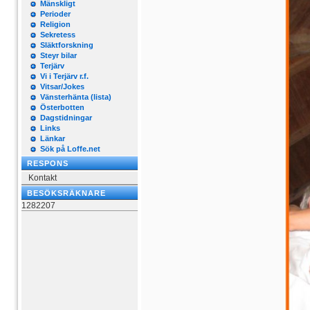
Mänskligt
Perioder
Religion
Sekretess
Släktforskning
Steyr bilar
Terjärv
Vi i Terjärv r.f.
Vitsar/Jokes
Vänsterhänta (lista)
Österbotten
Dagstidningar
Links
Länkar
Sök på Loffe.net
RESPONS
Kontakt
BESÖKSRÄKNARE
1282207