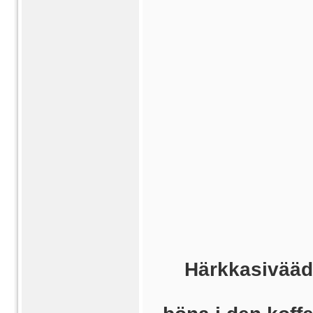
Härkkasiväädä