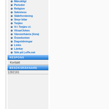
Mänskligt
Perioder
Religion
Sekretess
Släktforskning
Steyr bilar
Terjärv
Vi i Terjärv r.f.
Vitsar/Jokes
Vänsterhänta (lista)
Österbotten
Dagstidningar
Links
Länkar
Sök på Loffe.net
RESPONS
Kontakt
BESÖKSRÄKNARE
1282181