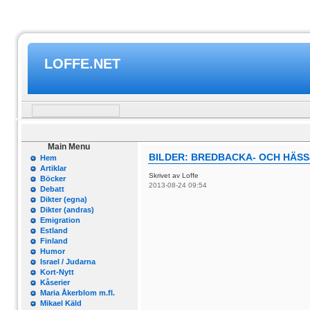
LOFFE.NET
Main Menu
BILDER: BREDBACKA- OCH HÄSS
Hem
Artiklar
Skrivet av Loffe
Böcker
2013-08-24 09:54
Debatt
Dikter (egna)
Dikter (andras)
Emigration
Estland
Finland
Humor
Israel / Judarna
Kort-Nytt
Kåserier
Maria Åkerblom m.fl.
Mikael Käld