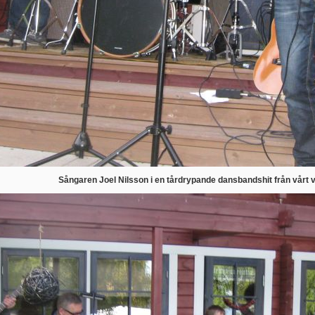
Sångaren Joel Nilsson i en tårdrypande dansbandshit från vårt 