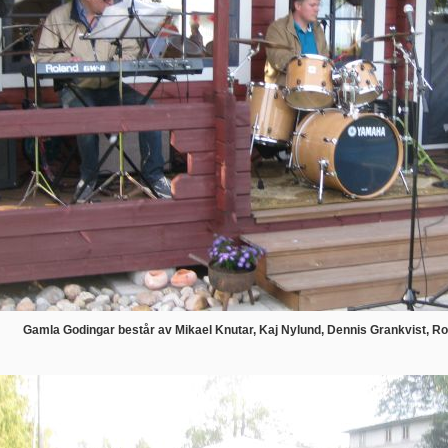
Gamla Godingar består av Mikael Knutar, Kaj Nylund, Dennis Grankvist, Rol