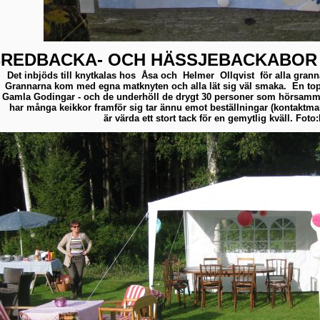
REDBACKA- OCH HÄSSJEBACKABOR
Det inbjöds till knytkalas hos Åsa och Helmer Ollqvist för alla grann
Grannarna kom med egna matknyten och alla lät sig väl smaka. En topp
Gamla Godingar - och de underhöll de drygt 30 personer som hörsamma
har många keikkor framför sig tar ännu emot beställningar (kontaktma
är värda ett stort tack för en gemytlig kväll. Foto: