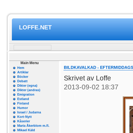
LOFFE.NET
Main Menu
BILDKAVALKAD - EFTERMIDDAGS-
Hem
Artiklar
Skrivet av Loffe
Böcker
Debatt
2013-09-02 18:37
Dikter (egna)
Dikter (andras)
Emigration
Estland
Finland
Humor
Israel / Judarna
Kort-Nytt
Kåserier
Maria Åkerblom m.fl.
Mikael Käld