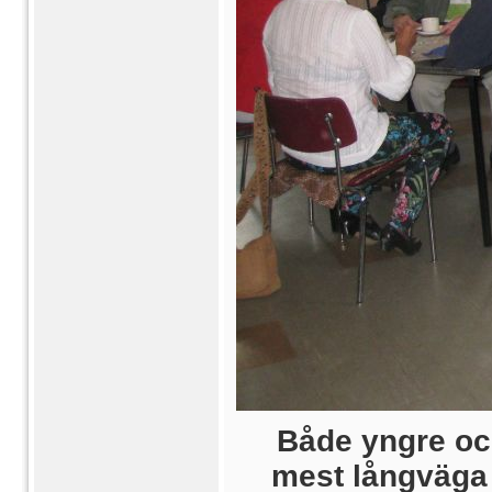
Både yngre och
mest långväga