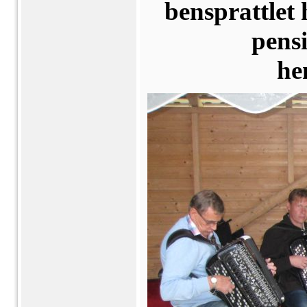
bensprattlet
pens
he