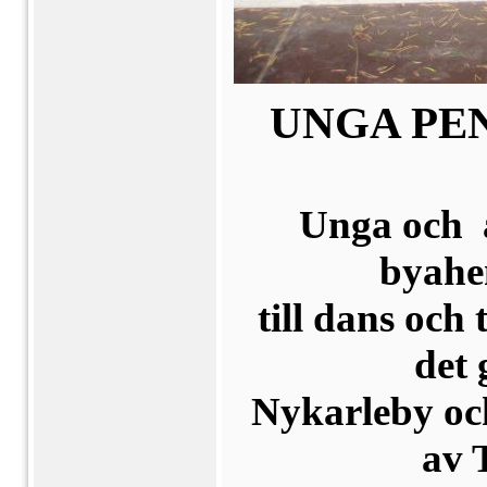
UNGA PE
Unga och ä
byahe
till dans och
det 
Nykarleby och
av 