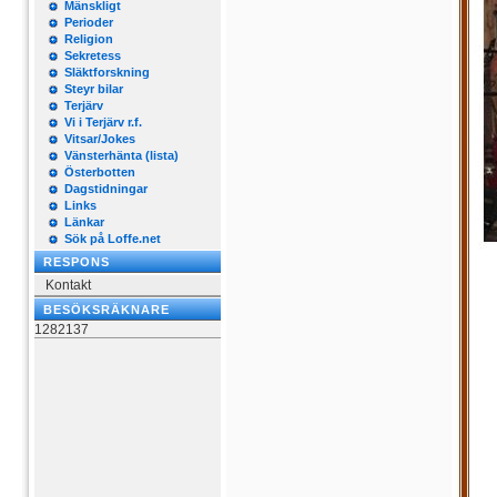
Mänskligt
Perioder
Religion
Sekretess
Släktforskning
Steyr bilar
Terjärv
Vi i Terjärv r.f.
Vitsar/Jokes
Vänsterhänta (lista)
Österbotten
Dagstidningar
Links
Länkar
Sök på Loffe.net
RESPONS
Kontakt
BESÖKSRÄKNARE
1282137