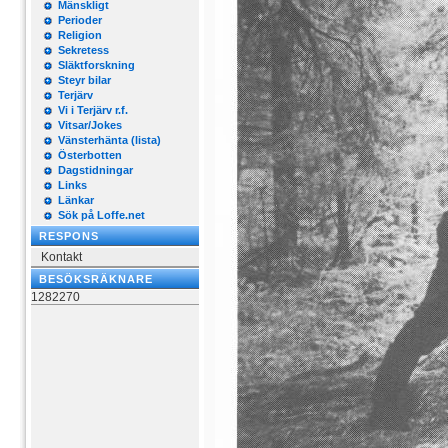
Mänskligt
Perioder
Religion
Sekretess
Släktforskning
Steyr bilar
Terjärv
Vi i Terjärv r.f.
Vitsar/Jokes
Vänsterhänta (lista)
Österbotten
Dagstidningar
Links
Länkar
Sök på Loffe.net
RESPONS
Kontakt
BESÖKSRÄKNARE
1282270