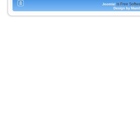
is Free Softw
Joomla!
Design by Mam