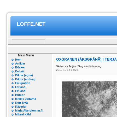
LOFFE.NET
Main Menu
OXGRANEN (ÅKSGRÄNÄ) I TERJ
Hem
Artiklar
Skrivet av Terjärv Skogsvårdsförening
Böcker
2013-10-15 15:28
Debatt
Dikter (egna)
Dikter (andras)
Emigration
Estland
Finland
Humor
Israel / Judarna
Kort-Nytt
Kåserier
Maria Åkerblom m.fl.
Mikael Käld