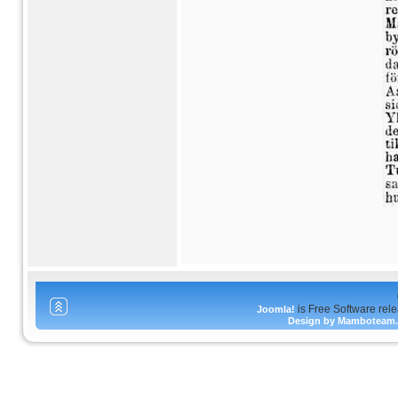
is Free Software rel
Joomla!
Design by Mamboteam