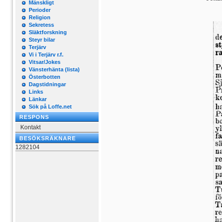
Mänskligt
Perioder
Religion
Sekretess
Släktforskning
Steyr bilar
Terjärv
Vi i Terjärv r.f.
Vitsar/Jokes
Vänsterhänta (lista)
Österbotten
Dagstidningar
Links
Länkar
Sök på Loffe.net
RESPONS
Kontakt
BESÖKSRÄKNARE
1282104