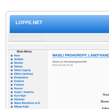
LOFFE.NET
Main Menu
WASILI PROHOROFF, LANDTHAND
Hem
Artiklar
Skrivet av Handelsregistret/Hbl
Böcker
2013-10-28 20:29
Debatt
Dikter (egna)
Dikter (andras)
Emigration
Estland
Finland
Humor
Israel / Judarna
Wasi
Kort-Nytt
Kåserier
Hanna
Maria Åkerblom m.fl.
Mikael Käld
Johan