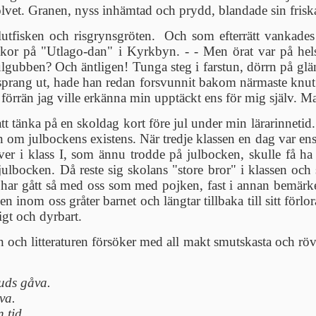
olvet. Granen, nyss inhämtad och prydd, blandade sin frisk
 lutfisken och risgrynsgröten. Och som efterrätt vankad
r på "Utlago-dan" i Kyrkbyn. - - Men örat var på helsp
lgubben? Och äntligen! Tunga steg i farstun, dörrn på glänt
 sprang ut, hade han redan forsvunnit bakom närmaste knut.
 förrän jag ville erkänna min upptäckt ens för mig själv. M
 tänka på en skoldag kort före jul under min lärarinnetid. J
sen om julbockens existens. När tredje klassen en dag var en
ever i klass I, som ännu trodde på julbocken, skulle få ha s
julbocken. Då reste sig skolans "store bror" i klassen och 
har gått så med oss som med pojken, fast i annan bemärkels
en inom oss gråter barnet och längtar tillbaka till sitt förl
igt och dyrbart.
ch litteraturen försöker med all makt smutskasta och röva i
uds gåva.
va.
 tid.