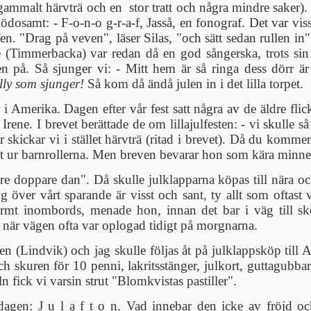
t gammalt härvträ och en stor tratt och några mindre saker).
ödosamt: - F-o-n-o g-r-a-f, Jasså, en fonograf. Det var vi
n. "Drag på veven", läser Silas, "och sätt sedan rullen in".
(Timmerbacka) var redan då en god sångerska, trots sin r
en på. Så sjunger vi: - Mitt hem är så ringa dess dörr är 
illy som sjunger!
Så kom då ändå julen in i det lilla torpet.
 i Amerika. Dagen efter vår fest satt några av de äldre fli
 Irene. I brevet berättade de om lillajulfesten: - vi skull
r skickar vi i stället härvträ (ritad i brevet). Då du komm
it ur barnrollerna. Men breven bevarar hon som kära minne
e doppare dan". Då skulle julklapparna köpas till nära oc
ng över vårt sparande är visst och sant, ty allt som oft
armt inombords, menade hon, innan det bar i väg till s
d, när vägen ofta var oplogad tidigt på morgnarna.
len (Lindvik) och jag skulle följas åt på julklappsköp till
h skuren för 10 penni, lakritsstänger, julkort, guttagubba
 fick vi varsin strut "Blomkvistas pastiller".
dagen: J u l a f t o n. Vad innebar den icke av fröjd o