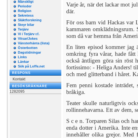
Mänskligt
Varje år, när det lackar mot 
Perioder
där.
Religion
Sekretess
Släktforskning
För oss barn vid Hackas var L
Steyr bilar
kammaren omklädningsrum. Sce
Terjärv
Vi i Terjärv r.f.
som då var hemma från Ameri
Vitsar/Jokes
Vänsterhänta (lista)
En liten episod kommer jag än
Österbotten
Dagstidningar
omkring fyra vårar, hade fått 
Links
också äntligen göra sin röst 
Länkar
fortissimo: - Heliga Anders! ti
Sök på Loffe.net
RESPONS
och med glitterband i håret. K
Kontakt
Fem penni kostade inträdet, s
BESÖKSRÄKNARE
bråkiga.
1282095
Teater skulle naturligtvis o
rollinnehavarna. Ett av dem, s
S c e n. Torparen Silas och hans
enda dotter i Amerika. Inte ens
innehåller olika grejor. Med 