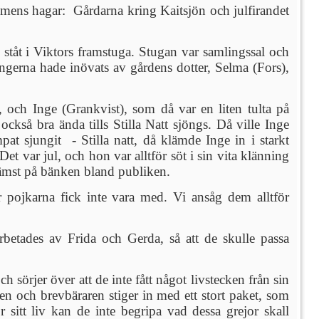
omens hagar: Gårdarna kring Kaitsjön och julfirandet
ståt i Viktors framstuga. Stugan var samlingssal och
erna hade inövats av gårdens dotter, Selma (Fors),
, och Inge (Grankvist), som då var en liten tulta på
ckså bra ända tills Stilla Natt sjöngs. Då ville Inge
at sjungit - Stilla natt, då klämde Inge in i starkt
Det var jul, och hon var alltför söt i sin vita klänning
rämst på bänken bland publiken.
ör pojkarna fick inte vara med. Vi ansåg dem alltför
rbetades av Frida och Gerda, så att de skulle passa
ch sörjer över att de inte fått något livstecken från sin
rren och brevbäraren stiger in med ett stort paket, som
 sitt liv kan de inte begripa vad dessa grejor skall