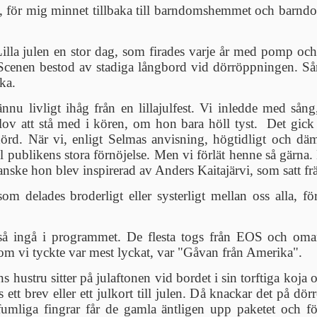
jul, för mig minnet tillbaka till barndomshemmet och barnd
illa julen en stor dag, som firades varje år med pomp och 
nen bestod av stadiga långbord vid dörröppningen. Sång
ka.
nu livligt ihåg från en lillajulfest. Vi inledde med sång
lov att stå med i kören, om hon bara höll tyst. Det gick o
hörd. När vi, enligt Selmas anvisning, högtidligt och dämp
ll publikens stora förnöjelse. Men vi förlät henne så gärna. 
anske hon blev inspirerad av Anders Kaitajärvi, som satt f
om delades broderligt eller systerligt mellan oss alla, f
ckså ingå i programmet. De flesta togs från EOS och oma
om vi tyckte var mest lyckat, var "Gåvan från Amerika".
 hustru sitter på julaftonen vid bordet i sin torftiga koja o
 ett brev eller ett julkort till julen. Då knackar det på dö
fumliga fingrar får de gamla äntligen upp paketet och för