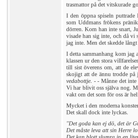
trasmattor på det vitskurade g
I den öppna spiseln puttrade
som Uddmans frökens pränikko
dörren. Kom han inte snart, Ju
visade han sig inte, och då vi
jag inte. Men det skedde långt
I detta sammanhang kom jag att
klassen ur den stora villfarel
till sist överens om, att de el
skojigt att de ännu trodde på 
vedabottje.
- - Månne det inte 
Vi har blivit oss själva nog. M
vakt om det som för oss är hel
Mycket i den moderna konsten o
Det skall dock inte lyckas.
"Det goda kan ej dö, det är G
Det måste leva att sin Herre lo
Det kan blott slumra in en liten