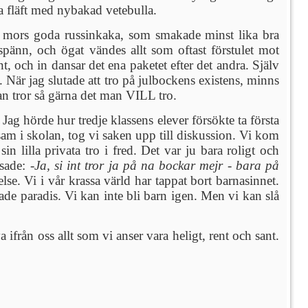
a fläft med nybakad vetebulla.
es mors goda russinkaka, som smakade minst lika bra
änn, och ögat vändes allt som oftast förstulet mot
, och in dansar det ena paketet efter det andra. Själv
 När jag slutade att tro på julbockens existens, minns
an tror så gärna det man VILL tro.
ag hörde hur tredje klassens elever försökte ta första
sam i skolan, tog vi saken upp till diskussion. Vi kom
in lilla privata tro i fred. Det var ju bara roligt och
sade: -
Ja, si int tror ja på na bockar mejr - bara på
e. Vi i vår krassa värld har tappat bort barnasinnet.
orade paradis. Vi kan inte bli barn igen. Men vi kan slå
från oss allt som vi anser vara heligt, rent och sant.