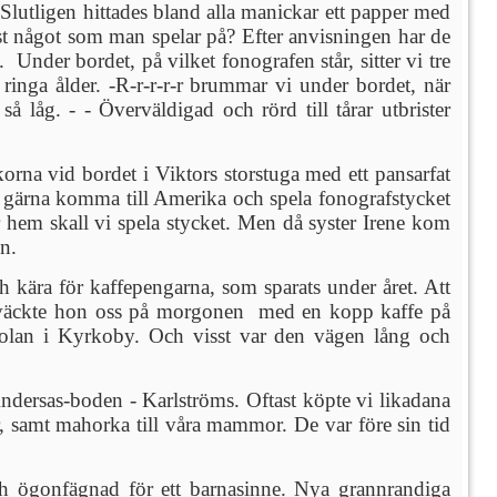
 Slutligen hittades bland alla manickar ett papper med
sst något som man spelar på? Efter anvisningen har de
 Under bordet, på vilket fonografen står, sitter vi tre
inga ålder. -R-r-r-r-r brummar vi under bordet, när
så låg. - - Överväldigad och rörd till tårar utbrister
ckorna vid bordet i Viktors storstuga med ett pansarfat
e så gärna komma till Amerika och spela fonografstycket
er hem skall vi spela stycket. Men då syster Irene kom
n.
h kära för kaffepengarna, som sparats under året. Att
ast väckte hon oss på morgonen med en kopp kaffe på
kolan i Kyrkoby. Och visst var den vägen lång och
 Andersas-boden - Karlströms. Oftast köpte vi likadana
r, samt mahorka till våra mammor. De var före sin tid
ch ögonfägnad för ett barnasinne. Nya grannrandiga