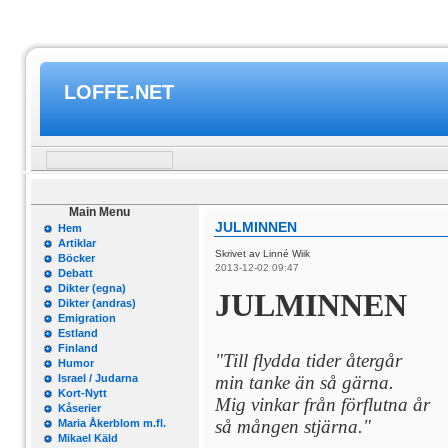
LOFFE.NET
Main Menu
JULMINNEN
Hem
Artiklar
Skrivet av Linné Wiik
Böcker
2013-12-02 09:47
Debatt
Dikter (egna)
JULMINNEN
Dikter (andras)
Emigration
Estland
Finland
"Till flydda tider återgår
Humor
Israel / Judarna
min tanke än så gärna.
Kort-Nytt
Mig vinkar från förflutna år
Kåserier
så mången stjärna."
Maria Åkerblom m.fl.
Mikael Käld