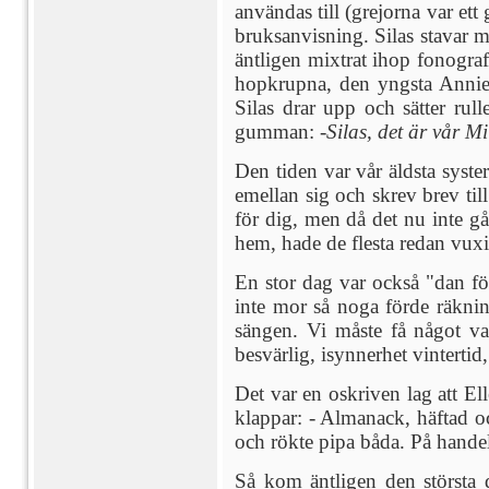
användas till (grejorna var et
bruksanvisning. Silas stavar m
äntligen mixtrat ihop fonografe
hopkrupna, den yngsta Annie 
Silas drar upp och sätter rull
gumman:
-Silas, det är vår M
Den tiden var vår äldsta syster
emellan sig och skrev brev till
för dig, men då det nu inte gå
hem, hade de flesta redan vux
En stor dag var också "dan för
inte mor så noga förde räkni
sängen. Vi måste få något v
besvärlig, isynnerhet vinterti
Det var en oskriven lag att El
klappar: - Almanack, häftad oc
och rökte pipa båda. På handeln
Så kom äntligen den största 