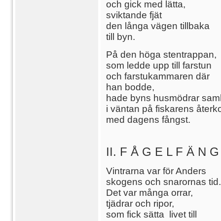
och gick med lätta,
sviktande fjät
den långa vägen tillbaka
till byn.
På den höga stentrappan,
som ledde upp till farstun
och farstukammaren där
han bodde,
hade byns husmödrar saml
i väntan på fiskarens åter
med dagens fångst.
II. F Å G E L F Ä N G
Vintrarna var för Anders
skogens och snarornas tid.
Det var många orrar,
tjädrar och ripor,
som fick sätta livet till