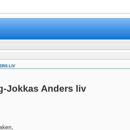
www.mamboteam.com
ERS LIV
åg-Jokkas Anders liv
vaken,