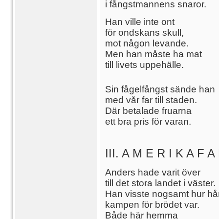
i fångstmannens snaror.
Han ville inte ont
för ondskans skull,
mot någon levande.
Men han måste ha mat
till livets uppehälle.
Sin fågelfångst sände han
med vår far till staden.
Där betalade fruarna
ett bra pris för varan.
III. A M E R I K A F A
Anders hade varit över
till det stora landet i väster.
Han visste nogsamt hur hå
kampen för brödet var.
Både här hemma