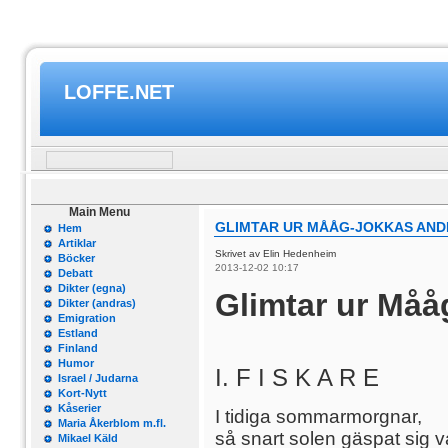
LOFFE.NET
Main Menu
GLIMTAR UR MÅÅG-JOKKAS AND
Hem
Artiklar
Skrivet av Elin Hedenheim
Böcker
2013-12-02 10:17
Debatt
Dikter (egna)
Glimtar ur Må
Dikter (andras)
Emigration
Estland
Finland
Humor
I. F I S K A R E
Israel / Judarna
Kort-Nytt
Kåserier
I tidiga sommarmorgnar,
Maria Åkerblom m.fl.
så snart solen gäspat sig 
Mikael Käld