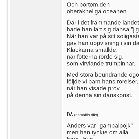
Och bortom den
oberäkneliga oceanen.
Där i det främmande landet
hade han lärt sig dansa "jig
När han var på sitt soligas
gav han uppvisning i sin d
Klackarna smällde,
när fötterna rörde sig,
som virvlande trumpinnar.
Med stora beundrande ög
följde vi barn hans rörelser,
när han visade prov
på denna sin danskonst.
IV.
(namnlös dikt)
Anders var "gambälpojk"
men han tyckte om alla