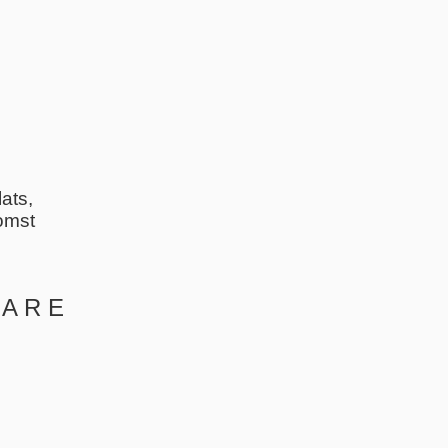
ats,
komst
 A R E