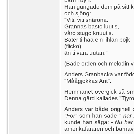
barn i byn.
Han gungade dem på sitt 
och sjöng:
"Viti, viti snärona.
Grannas basto luutis,
våro stugo knuutis.
Bäter ti haa ein lihlan pojk
(flicko)
än ti vara uutan."
(Både orden och melodin v
Anders Granbacka var född 
"Måågjokkas Ant".
Hemmanet övergick så små
Denna gård kallades "Tjyro
Anders var både originell
"För"
som han sade
" när
kunde han säga:
- Nu har 
amerikafararen och barna