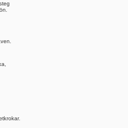
steg
jön.
även.
ka,
tkrokar.