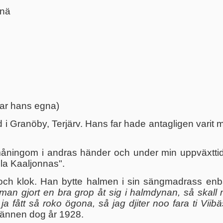
knä
ar hans egna)
i Granöby, Terjärv. Hans far hade antagligen varit 
ningom i andras händer och under min uppväxttid 
la Kaaljonnas".
 och klok. Han bytte halmen i sin sängmadrass enba
 man gjort en bra grop åt sig i halmdynan, så skall ma
ja fått så roko ögona, så jag djiter noo fara ti Viibä
vännen dog år 1928.