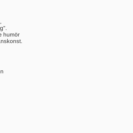
,
g".
te humör
anskonst.
on