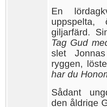
En lördagk
uppspelta,
giljarfärd. 
Tag Gud med
slet Jonna
ryggen, lös
har du Hono
Sådant ung
den åldrige 