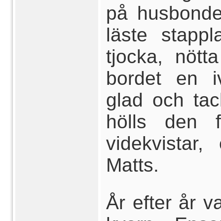
på husbonde
läste stapp
tjocka, nött
bordet en i
glad och tac
hölls den 
videkvistar
Matts.
År efter år v