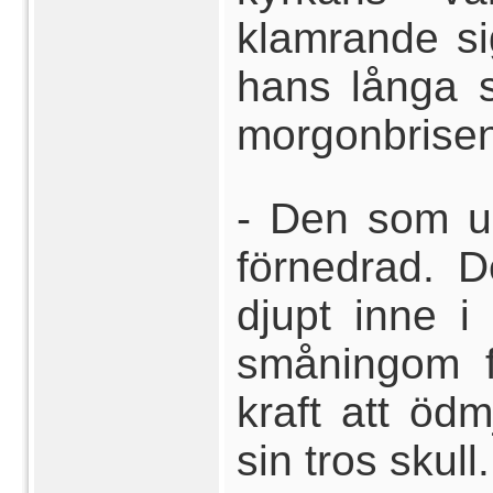
klamrande si
hans långa s
morgonbrisen
- Den som up
förnedrad. 
djupt inne 
småningom f
kraft att öd
sin tros skull.