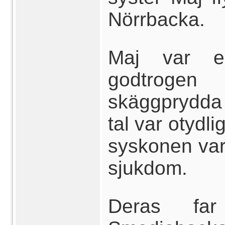
Nörrbacka.
Maj var en
godtroge
skäggprydda
tal var otydli
syskonen var
sjukdom.
Deras far