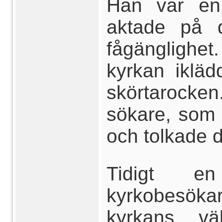
Han var en 
aktade på 
fågänglighe
kyrkan iklä
skörtarocke
sökare, som 
och tolkade de
Tidigt en
kyrkobesöka
kyrkans vä