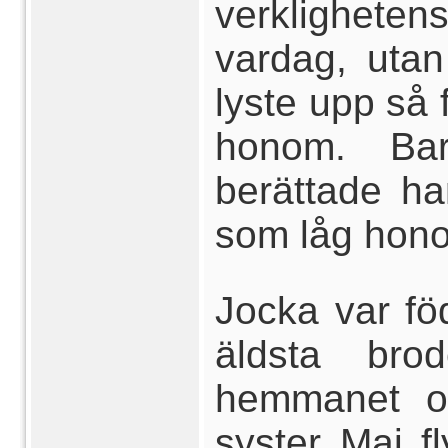
verklighete
vardag, utan
lyste upp så 
honom. Barn
berättade ha
som låg hon
Jocka var fö
äldsta bro
hemmanet o
syster Maj fl