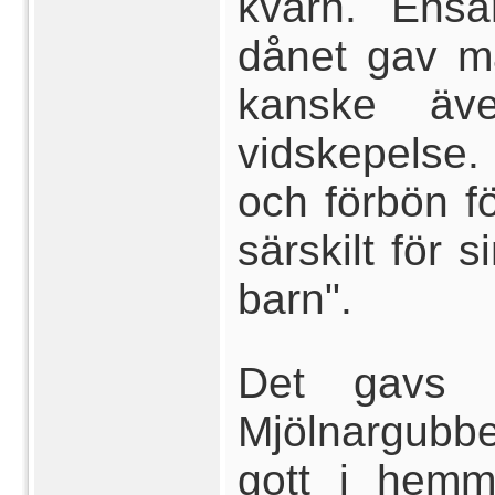
kvarn. Ens
dånet gav m
kanske äv
vidskepelse.
och förbön f
särskilt för 
barn".
Det gavs e
Mjölnargubb
gott i hemm