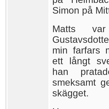
Simon på Mit
Matts var
Gustavsdott
min farfars 
ett långt s
han pratad
smeksamt ge
skägget.