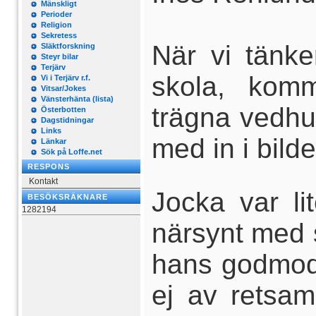
Mänskligt
Perioder
Religion
Sekretess
När vi tänke
Släktforskning
Steyr bilar
Terjärv
skola, kom
Vi i Terjärv r.f.
Vitsar/Jokes
Vänsterhänta (lista)
trägna vedhu
Österbotten
Dagstidningar
Links
med in i bilde
Länkar
Sök på Loffe.net
RESPONS
Kontakt
Jocka var li
BESÖKSRÄKNARE
1282194
närsynt med 
hans godmod
ej av retsam