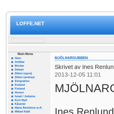
LOFFE.NET
Main Menu
MJÖLNARGUBBEN
Hem
Artiklar
Skrivet av Ines Renlu
Böcker
Debatt
2013-12-05 11:01
Dikter (egna)
Dikter (andras)
Emigration
MJÖLNAR
Estland
Finland
Humor
Israel / Judarna
Kort-Nytt
Kåserier
Maria Åkerblom m.fl.
Ines Renlund
Mikael Käld