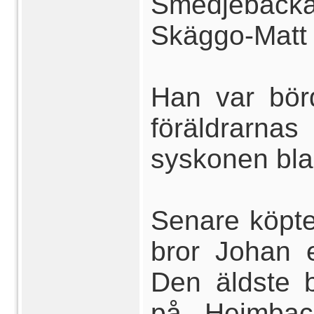
Smedjebacka
Skäggo-Matt
Han var bör
föräldrarn
syskonen bla
Senare köpte
bror Johan 
Den äldste 
på Heimbac