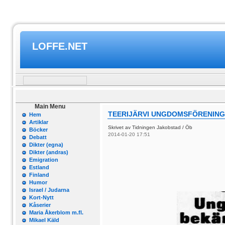
LOFFE.NET
Main Menu
TEERIJÄRVI UNGDOMSFÖRENIN
Hem
Artiklar
Skrivet av Tidningen Jakobstad / Öb
Böcker
2014-01-20 17:51
Debatt
Dikter (egna)
Dikter (andras)
Emigration
Estland
Finland
Humor
Israel / Judarna
Kort-Nytt
Kåserier
Maria Åkerblom m.fl.
Mikael Käld