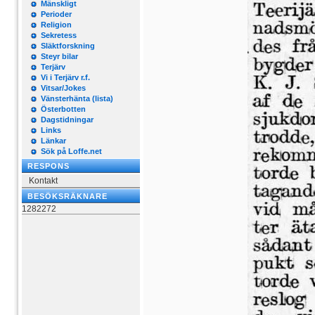
Mänskligt
Perioder
Religion
Sekretess
Släktforskning
Steyr bilar
Terjärv
Vi i Terjärv r.f.
Vitsar/Jokes
Vänsterhänta (lista)
Österbotten
Dagstidningar
Links
Länkar
Sök på Loffe.net
RESPONS
Kontakt
BESÖKSRÄKNARE
1282272