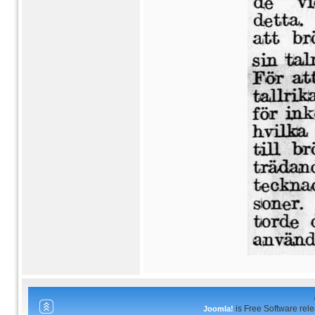
is Free Software rel
Joomla!