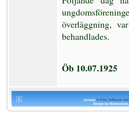
Följande dag ha
ungdomsföreningen
överläggning, var
behandlades.
Öb 10.07.1925
is Free Software rel
Joomla!
Design by Mamboteam