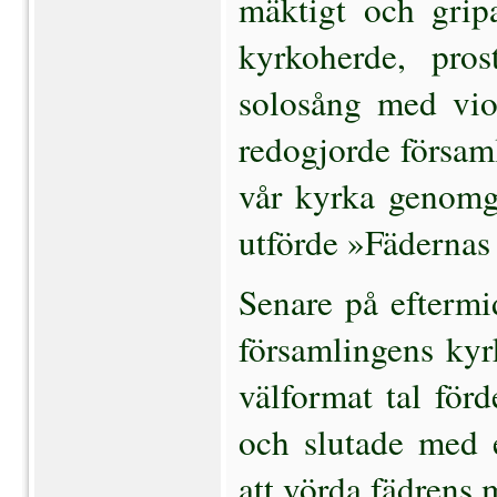
mäktigt och gripa
kyrkoherde, pro
solosång med vio
redogjorde församl
vår kyrka genomgå
utförde »Fädernas 
Senare på eftermi
försam­lingens kyr
välformat tal förd
och slutade med 
att vörda fädrens m