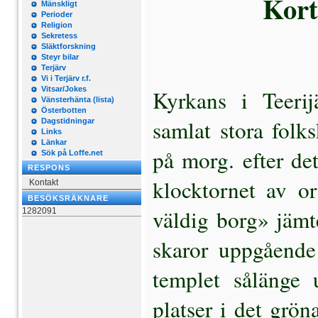
Kort
Mänskligt
Perioder
Religion
Sekretess
Släktforskning
Steyr bilar
Terjärv
Vi i Terjärv r.f.
Vitsar/Jokes
Kyrkans i Teerij
Vänsterhänta (lista)
Österbotten
samlat stora folk
Dagstidningar
Links
Länkar
på morg. efter det
Sök på Loffe.net
RESPONS
klocktornet av or
Kontakt
BESÖKSRÄKNARE
väldig borg» jämt
1282091
skaror uppgående 
templet sålänge 
platser i det grön