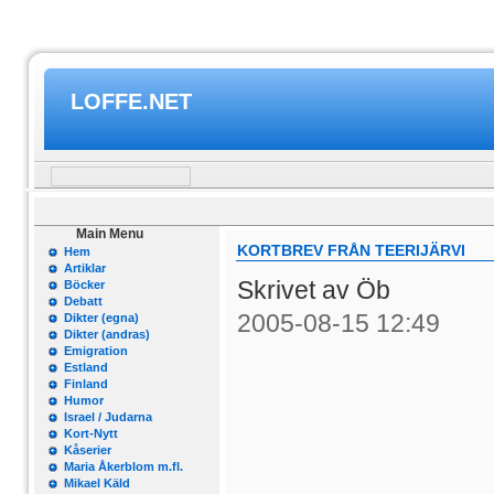
LOFFE.NET
Main Menu
KORTBREV FRÅN TEERIJÄRVI
Hem
Artiklar
Skrivet av Öb
Böcker
Debatt
2005-08-15 12:49
Dikter (egna)
Dikter (andras)
Emigration
Estland
Finland
Humor
Israel / Judarna
Kort-Nytt
Kåserier
Maria Åkerblom m.fl.
Mikael Käld