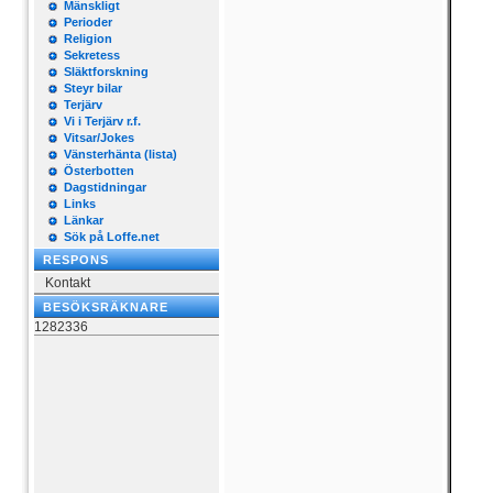
Mänskligt
Perioder
Religion
Sekretess
Släktforskning
Steyr bilar
Terjärv
Vi i Terjärv r.f.
Vitsar/Jokes
Vänsterhänta (lista)
Österbotten
Dagstidningar
Links
Länkar
Sök på Loffe.net
RESPONS
Kontakt
BESÖKSRÄKNARE
1282336