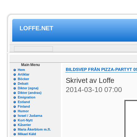
LOFFE.NET
Main Menu
BILDSVEP FRÅN PIZZA-PARTYT 09
Hem
Artiklar
Skrivet av Loffe
Böcker
Debatt
2014-03-10 07:00
Dikter (egna)
Dikter (andras)
Emigration
Estland
Finland
Humor
Israel / Judarna
Kort-Nytt
Kåserier
Maria Åkerblom m.fl.
Mikael Käld