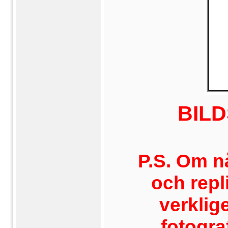
BILD
P.S. Om n
och repl
verklig
fotogra