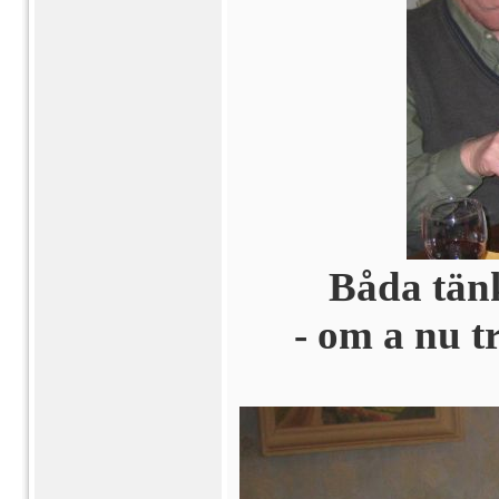
Båda tänk
- om a nu t