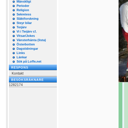
Mänskligt
Perioder
Religion
Sekretess
Släktforskning
Steyr bilar
Terjärv
Vi i Terjärv r.f.
Vitsar/Jokes
Vänsterhänta (lista)
Österbotten
Dagstidningar
Links
Länkar
Sök på Loffe.net
RESPONS
Kontakt
BESÖKSRÄKNARE
1282174