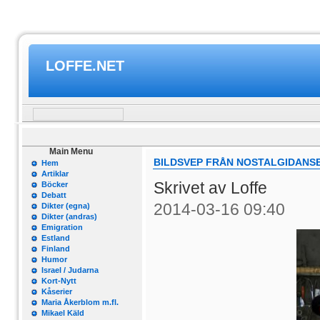
LOFFE.NET
Main Menu
BILDSVEP FRÅN NOSTALGIDANSEN
Hem
Artiklar
Skrivet av Loffe
Böcker
Debatt
2014-03-16 09:40
Dikter (egna)
Dikter (andras)
Emigration
Estland
Finland
Humor
Israel / Judarna
Kort-Nytt
Kåserier
Maria Åkerblom m.fl.
Mikael Käld