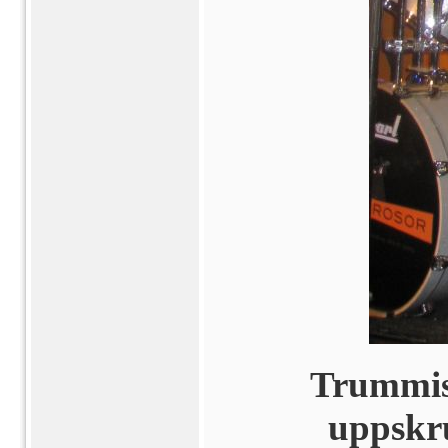
Trummis
uppskr