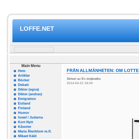
LOFFE.NET
Main Menu
FRÅN ALLMÄNHETEN: OM LOTTE
Hem
Artiklar
Skrivet av En terijärwibo
Böcker
2014-04-22 18:04
Debatt
Dikter (egna)
Dikter (andras)
Emigration
Estland
Finland
Humor
Israel / Judarna
Kort-Nytt
Kåserier
Maria Åkerblom m.fl.
Mikael Käld