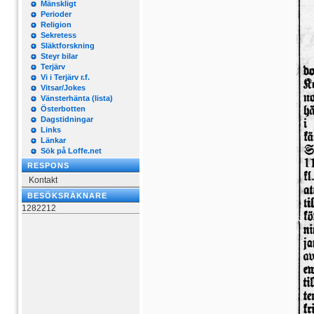
Mänskligt
Perioder
Religion
Sekretess
Släktforskning
Steyr bilar
Terjärv
Vi i Terjärv r.f.
Vitsar/Jokes
Vänsterhänta (lista)
Österbotten
Dagstidningar
Links
Länkar
Sök på Loffe.net
RESPONS
Kontakt
BESÖKSRÄKNARE
1282212