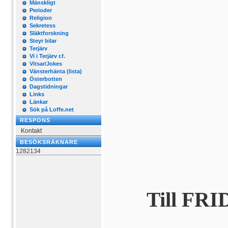
Mänskligt
Perioder
Religion
Sekretess
Släktforskning
Steyr bilar
Terjärv
Vi i Terjärv r.f.
Vitsar/Jokes
Vänsterhänta (lista)
Österbotten
Dagstidningar
Links
Länkar
Sök på Loffe.net
RESPONS
Kontakt
BESÖKSRÄKNARE
1282134
Till FR