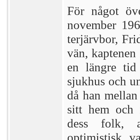
För något öve
november 196
terjärvbor, Fr
vän, kaptenen 
en längre tid
sjukhus och un
då han mellan 
sitt hem och
dess folk, 
optimistisk, va