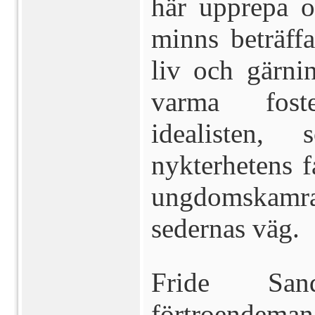
här upprepa o
minns beträf
liv och gärn
varma fost
idealisten
nykterhetens f
ungdomskamra
sedernas väg.
Fride San
förtroendeman