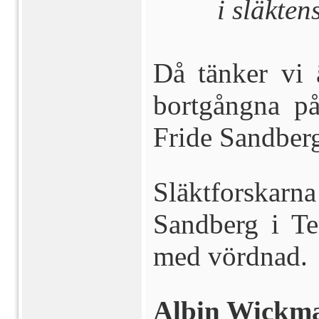
i släkten
Då tänker vi
bortgångna p
Fride Sandber
Släktforskar
Sandberg i Te
med vördnad.
Albin Wickm