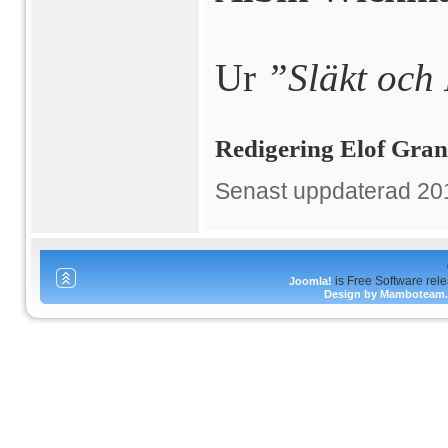
Ur
”Släkt och
Redigering Elof Gra
Senast uppdaterad 20
is Free Software rel
Joomla!
Design by Mamboteam