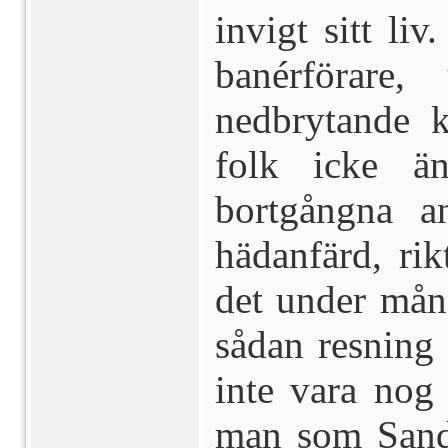
invigt sitt li
banérförare
nedbrytande k
folk icke ä
bortgångna a
hädanfärd, rikt
det under mång
sådan resning
inte vara nog 
man som Sandb