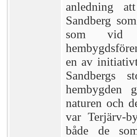
anledning at
Sandberg som
som vid t
hembygdsföre
en av initiati
Sandbergs s
hembygden gä
naturen och de
var Terjärv-b
både de som