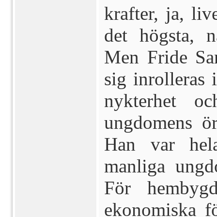
krafter, ja, l
det högsta, 
Men Fride San
sig inrolleras 
nykterhet o
ungdomens ör
Han var hel
manliga ungd
För hembygd
ekonomiska f