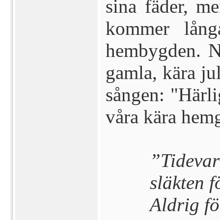
sina fäder, m
kommer långa
hembygden. Nu
gamla, kära j
sången: "Härlig
våra kära hemg
”Tidevar
släkten f
Aldrig f