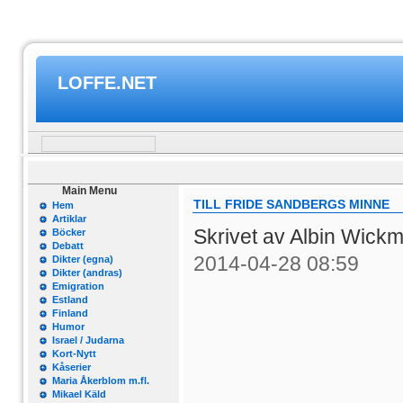
LOFFE.NET
Main Menu
TILL FRIDE SANDBERGS MINNE
Hem
Artiklar
Skrivet av Albin Wick
Böcker
Debatt
2014-04-28 08:59
Dikter (egna)
Dikter (andras)
Emigration
Estland
Finland
Humor
Israel / Judarna
Kort-Nytt
Kåserier
Maria Åkerblom m.fl.
Mikael Käld