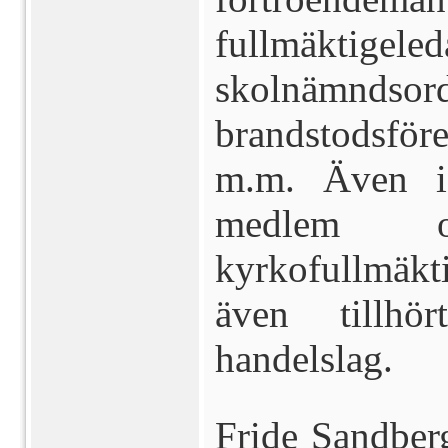
fullmäktigel
skolnämndsord
brandstodsfö
m.m. Även i
medlem o
kyrkofullmäkt
även tillhö
handelslag.
Fride Sandberg